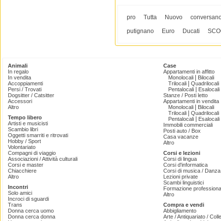
pro
Tutta
Nuovo
conversan
putignano
Euro
Ducati
SCO
Animali
Case
In regalo
Appartamenti in affitto
|
In vendita
Monolocali
Bilocali
|
Accoppiamenti
Trilocali
Quadrilocali
|
Persi / Trovati
Pentalocali
Esalocali
Dogsitter / Catsitter
Stanze / Posti letto
Accessori
Appartamenti in vendita
|
Altro
Monolocali
Bilocali
|
Trilocali
Quadrilocali
Tempo libero
|
Pentalocali
Esalocali
Artisti e musicisti
Immobili commerciali
Scambio libri
Posti auto / Box
Oggetti smarriti e ritrovati
Casa vacanze
Hobby / Sport
Altro
Volontariato
Compagni di viaggio
Corsi e lezioni
Associazioni / Attività culturali
Corsi di lingua
Corsi e master
Corsi d'informatica
Chiacchiere
Corsi di musica / Danza 
Altro
Lezioni private
Scambi linguistici
Incontri
Formazione professiona
Solo amici
Altro
Incroci di sguardi
Trans
Compra e vendi
Donna cerca uomo
Abbigliamento
Donna cerca donna
Arte / Antiquariato / Coll