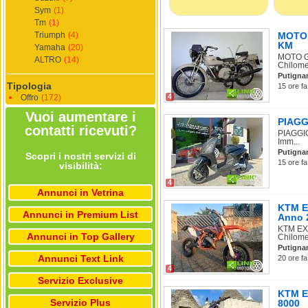
Sym
(1)
Tm
(1)
Triumph
(4)
MOTO 
KM
Yamaha
(20)
MOTO GU
ALTRO
(14)
Chilomet
Putigna
Tipologia
15 ore fa
4
Offro
(172)
Vuoi aumentare i
PIAGGI
contatti ricevuti?
PIAGGIO
Imm...
Putigna
Scopri i nostri servizi di
15 ore fa
visibilità:
4
Annunci in Vetrina
KTM E
Annunci in Premium List
Anno 
KTM EXC
Annunci in Top Gallery
Chilomet
Putigna
Annunci Text Link
20 ore fa
4
Servizio Exclusive
KTM E
Servizio Plus
8000