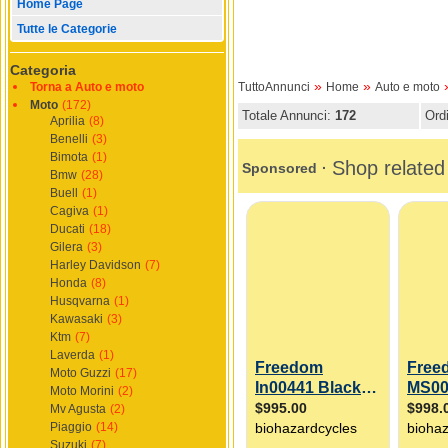
Home Page
Tutte le Categorie
Categoria
»
»
Torna a Auto e moto
TuttoAnnunci
Home
Auto e moto
Moto
(172)
Totale Annunci:
172
Ord
Aprilia
(8)
Benelli
(3)
Bimota
(1)
Bmw
(28)
Buell
(1)
Cagiva
(1)
Ducati
(18)
Gilera
(3)
Harley Davidson
(7)
Honda
(8)
Husqvarna
(1)
Kawasaki
(3)
Ktm
(7)
Laverda
(1)
Moto Guzzi
(17)
Moto Morini
(2)
Mv Agusta
(2)
Piaggio
(14)
Suzuki
(7)