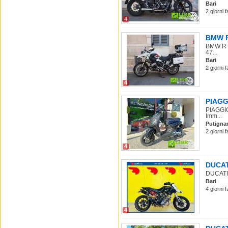
Bari
2 giorni 
4
BMW R 
BMW R 1
47...
Bari
2 giorni 
4
PIAGGI
PIAGGIO
Imm...
Putigna
2 giorni 
4
DUCATI
DUCATI H
Bari
4 giorni 
4