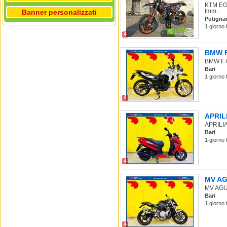
KTM EGS
Imm...
Banner personalizzati
Putigna
1 giorno 
4
BMW F 
BMW F 65
Bari
1 giorno 
4
APRILI
APRILIA 
Bari
1 giorno 
4
MV AGU
MV AGUST
Bari
1 giorno 
4