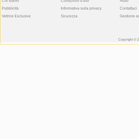
Chi siamo
Condizioni d'uso
Aiuto
Pubblicità
Informativa sulla privacy
Contattaci
Vetrine Exclusive
Sicurezza
Gestione a
Copyright © 