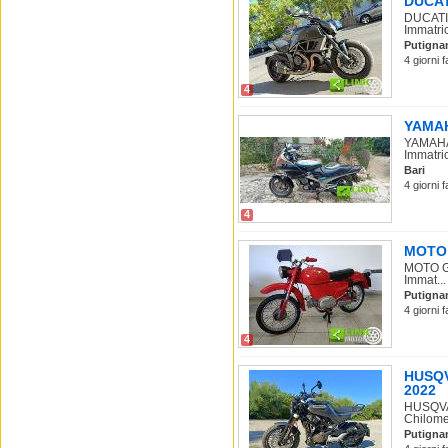
DUCATI
DUCATI 
Immatric
Putigna
4 giorni 
4
YAMAHA
YAMAHA 
Immatric
Bari
4 giorni 
4
MOTO G
MOTO GU
Immat...
Putigna
4 giorni 
4
HUSQV
2022
HUSQVAR
Chilomet
Putigna