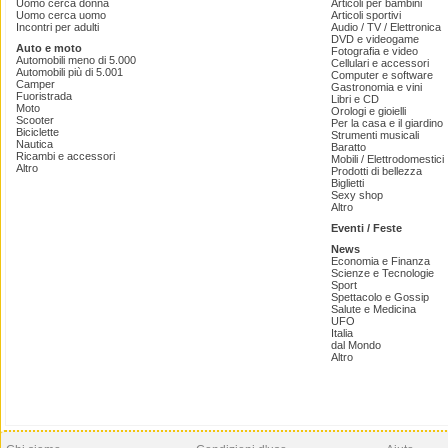
Uomo cerca donna
Articoli per bambini
Uomo cerca uomo
Articoli sportivi
Incontri per adulti
Audio / TV / Elettronica
DVD e videogame
Auto e moto
Fotografia e video
Automobili meno di 5.000
Cellulari e accessori
Automobili più di 5.001
Computer e software
Camper
Gastronomia e vini
Fuoristrada
Libri e CD
Moto
Orologi e gioielli
Scooter
Per la casa e il giardino
Biciclette
Strumenti musicali
Nautica
Baratto
Ricambi e accessori
Mobili / Elettrodomestici
Altro
Prodotti di bellezza
Biglietti
Sexy shop
Altro
Eventi / Feste
News
Economia e Finanza
Scienze e Tecnologie
Sport
Spettacolo e Gossip
Salute e Medicina
UFO
Italia
dal Mondo
Altro