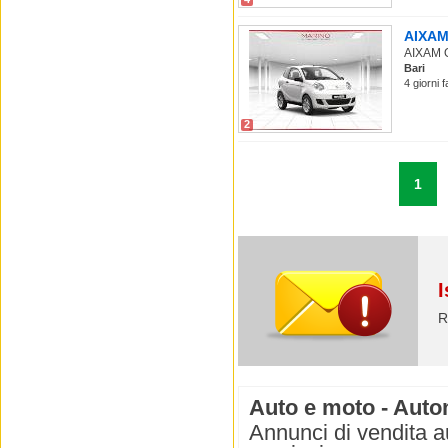
AIXAM 
AIXAM Ot
Bari
4 giorni 
2
1
I
R
Auto e moto - Autom
Annunci di vendita a