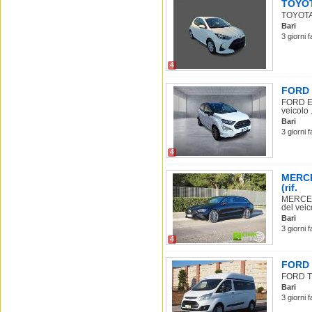
TOYOTA
TOYOTA Y
Bari
3 giorni 
4
FORD E
FORD Ec
veicolo .
Bari
3 giorni 
4
MERCE
(rif.
MERCEDE
del veico
Bari
3 giorni 
4
FORD T
FORD Tra
Bari
3 giorni 