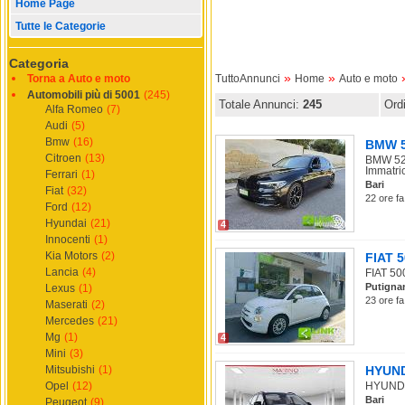
Home Page
Tutte le Categorie
Categoria
»
»
Torna a Auto e moto
TuttoAnnunci
Home
Auto e moto
Automobili più di 5001
(245)
Totale Annunci:
245
Ord
Alfa Romeo
(7)
Audi
(5)
Bmw
(16)
BMW 52
Citroen
(13)
BMW 520
Immatric
Ferrari
(1)
Bari
Fiat
(32)
22 ore fa
Ford
(12)
Hyundai
(21)
4
Innocenti
(1)
Kia Motors
(2)
FIAT 5
Lancia
(4)
FIAT 500
Putigna
Lexus
(1)
23 ore fa
Maserati
(2)
Mercedes
(21)
Mg
(1)
4
Mini
(3)
Mitsubishi
(1)
HYUNDA
Opel
(12)
HYUNDAI
Bari
Peugeot
(9)