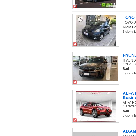
4
TOYOTA
TOYOTA 
Gioia De
3 giorni 
4
HYUNDA
HYUNDAI
del veico
Bari
3 giorni 
4
ALFA R
Busin
ALFA RO
Caratter
Bari
3 giorni 
2
AIXAM 