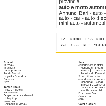
provincia.
auto e moto automob
Annunci Bari - auto -
auto - car - auto d e
mini auto - automobil
FIAT
seicento
LEGA
sedici
Park
9 posti
DIECI
SISTEM
Animali
Case
In regalo
Appartamenti in affitto
|
In vendita
Monolocali
Bilocali
|
Accoppiamenti
Trilocali
Quadrilocali
|
Persi / Trovati
Pentalocali
Esalocali
Dogsitter / Catsitter
Stanze / Posti letto
Accessori
Appartamenti in vendita
|
Altro
Monolocali
Bilocali
|
Trilocali
Quadrilocali
Tempo libero
|
Pentalocali
Esalocali
Artisti e musicisti
Immobili commerciali
Scambio libri
Posti auto / Box
Oggetti smarriti e ritrovati
Casa vacanze
Hobby / Sport
Altro
Volontariato
Compagni di viaggio
Corsi e lezioni