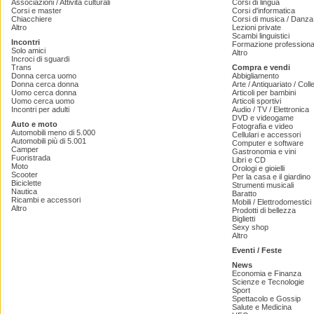
Associazioni / Attività culturali
Corsi di lingua
Corsi e master
Corsi d'informatica
Chiacchiere
Corsi di musica / Danza 
Altro
Lezioni private
Scambi linguistici
Incontri
Formazione professiona
Solo amici
Altro
Incroci di sguardi
Trans
Compra e vendi
Donna cerca uomo
Abbigliamento
Donna cerca donna
Arte / Antiquariato / Coll
Uomo cerca donna
Articoli per bambini
Uomo cerca uomo
Articoli sportivi
Incontri per adulti
Audio / TV / Elettronica
DVD e videogame
Auto e moto
Fotografia e video
Automobili meno di 5.000
Cellulari e accessori
Automobili più di 5.001
Computer e software
Camper
Gastronomia e vini
Fuoristrada
Libri e CD
Moto
Orologi e gioielli
Scooter
Per la casa e il giardino
Biciclette
Strumenti musicali
Nautica
Baratto
Ricambi e accessori
Mobili / Elettrodomestici
Altro
Prodotti di bellezza
Biglietti
Sexy shop
Altro
Eventi / Feste
News
Economia e Finanza
Scienze e Tecnologie
Sport
Spettacolo e Gossip
Salute e Medicina