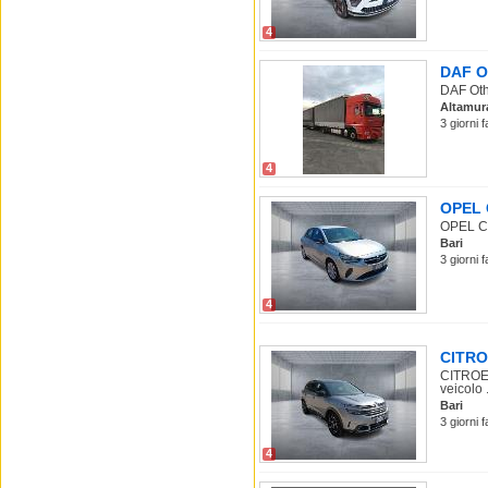
4
DAF Ot
DAF Othe
Altamur
3 giorni 
4
OPEL C
OPEL Cor
Bari
3 giorni 
4
CITROE
CITROEN
veicolo .
Bari
3 giorni 
4