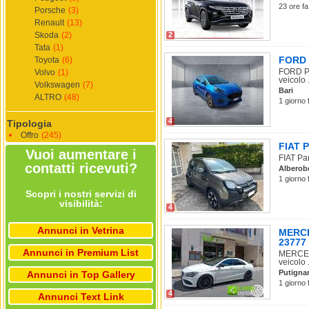
23 ore fa
Porsche
(3)
Renault
(13)
Skoda
(2)
2
Tata
(1)
FORD 
Toyota
(6)
FORD Pu
Volvo
(1)
veicolo .
Volkswagen
(7)
Bari
ALTRO
(48)
1 giorno 
4
Tipologia
Offro
(245)
FIAT P
Vuoi aumentare i
FIAT Pan
contatti ricevuti?
Alberob
1 giorno 
Scopri i nostri servizi di
visibilità:
4
Annunci in Vetrina
MERCE
23777
Annunci in Premium List
MERCEDE
veicolo .
Putigna
Annunci in Top Gallery
1 giorno 
4
Annunci Text Link