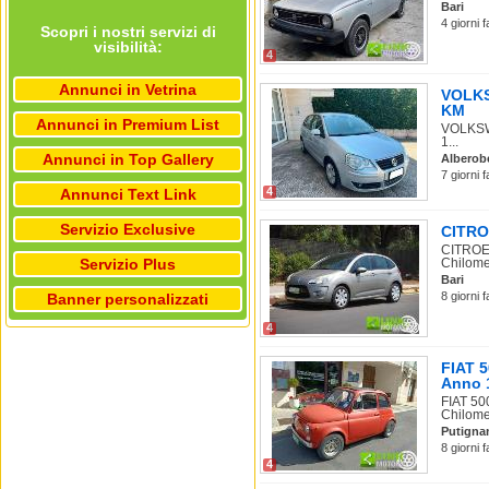
Bari
4 giorni 
Scopri i nostri servizi di
visibilità:
4
Annunci in Vetrina
VOLKSW
KM
Annunci in Premium List
VOLKSWA
1...
Annunci in Top Gallery
Alberob
7 giorni 
4
Annunci Text Link
Servizio Exclusive
CITROE
CITROEN
Servizio Plus
Chilomet
Bari
8 giorni 
Banner personalizzati
4
FIAT 
Anno 
FIAT 50
Chilomet
Putigna
8 giorni 
4