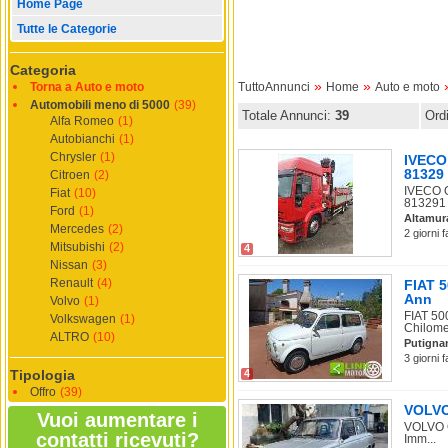
Home Page
Tutte le Categorie
Categoria
»
»
Torna a Auto e moto
TuttoAnnunci
Home
Auto e moto
Automobili meno di 5000
(39)
Totale Annunci:
39
Ord
Alfa Romeo
(1)
Autobianchi
(1)
Chrysler
(1)
IVECO
81329
Citroen
(2)
IVECO O
Fiat
(10)
813291 .
Ford
(1)
Altamur
Mercedes
(2)
2 giorni 
Mitsubishi
(2)
4
Nissan
(3)
Renault
(4)
FIAT 
Ann
Volvo
(1)
FIAT 50
Volkswagen
(1)
Chilome.
ALTRO
(10)
Putigna
3 giorni 
Tipologia
4
Offro
(39)
VOLVO 
Vuoi aumentare i
VOLVO O
contatti ricevuti?
Imm...