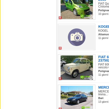
FIAT Qu
Chilomet
Putigna
10 giorni
4
KOGEL 
KOGEL Ot
Altamur
11 giorni
0
FIAT 
237502
FIAT 60
veicolo 
Putigna
11 giorni
4
MERCE
MERCEDE
Imma...
Bari
13 giorni
4