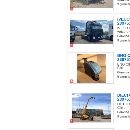
9 giorni 
4
IVECO
23975
IVECO 
veicolo 
Gravina 
9 giorni 
4
BNG Ot
239751
BNG Oth
Chi...
Gravina 
9 giorni 
4
DIECI
239751
DIECI O
Chilo...
Gravina 
9 giorni 
4