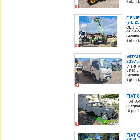
9 giorni 
4
GENIE
(rif. 23
GENIE 
del veico
Gravina 
9 giorni 
4
MITSU
239751
MITSUBI
Chilo...
Gravina 
9 giorni 
4
FIAT 8
FIAT 850
Putigna
10 giorni
4
FIAT Q
2009