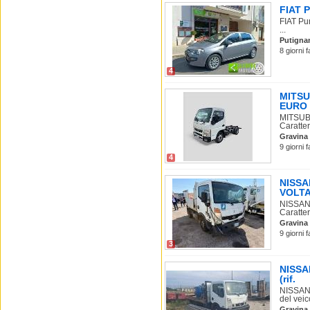
FIAT P
FIAT Pu
...
Putigna
8 giorni 
4
MITSU
EURO 
MITSUB
Caratter
Gravina 
9 giorni 
4
NISSA
VOLT
NISSAN
Caratter
Gravina 
9 giorni 
3
NISSA
(rif.
NISSAN 
del veico
Gravina 