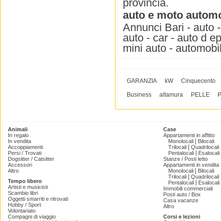
provincia.
auto e moto automo
Annunci Bari - auto -
auto - car - auto d e
mini auto - automobil
GARANZIA
kW
Cinquecento
Business
altamura
PELLE
Animali
Case
In regalo
Appartamenti in affitto
|
In vendita
Monolocali
Bilocali
|
Accoppiamenti
Trilocali
Quadrilocali
|
Persi / Trovati
Pentalocali
Esalocali
Dogsitter / Catsitter
Stanze / Posti letto
Accessori
Appartamenti in vendita
|
Altro
Monolocali
Bilocali
|
Trilocali
Quadrilocali
Tempo libero
|
Pentalocali
Esalocali
Artisti e musicisti
Immobili commerciali
Scambio libri
Posti auto / Box
Oggetti smarriti e ritrovati
Casa vacanze
Hobby / Sport
Altro
Volontariato
Compagni di viaggio
Corsi e lezioni