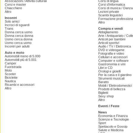
Associazioni / Attività culturali
Corsi di lingua
Corsi e master
Corsi d'informatica
Chiacchiere
Corsi di musica / Danza 
Altro
Lezioni private
Scambi linguistici
Incontri
Formazione professiona
Solo amici
Altro
Incroci di sguardi
Trans
Compra e vendi
Donna cerca uomo
Abbigliamento
Donna cerca donna
Arte / Antiquariato / Coll
Uomo cerca donna
Articoli per bambini
Uomo cerca uomo
Articoli sportivi
Incontri per adulti
Audio / TV / Elettronica
DVD e videogame
Auto e moto
Fotografia e video
Automobili meno di 5.000
Cellulari e accessori
Automobili più di 5.001
Computer e software
Camper
Gastronomia e vini
Fuoristrada
Libri e CD
Moto
Orologi e gioielli
Scooter
Per la casa e il giardino
Biciclette
Strumenti musicali
Nautica
Baratto
Ricambi e accessori
Mobili / Elettrodomestici
Altro
Prodotti di bellezza
Biglietti
Sexy shop
Altro
Eventi / Feste
News
Economia e Finanza
Scienze e Tecnologie
Sport
Spettacolo e Gossip
Salute e Medicina