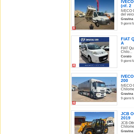
IVECO
(rif. 2
IVECO O
del veico
Gravina 
9 giorni 
4
FIAT 
A
FIAT Qu
Chilo...
Corato
9 giorni 
4
IVECO
200
IVECO O
Chilome
Gravina 
9 giorni 
4
JCB O
2019
JCB Oth
Chilomet
Gravina 