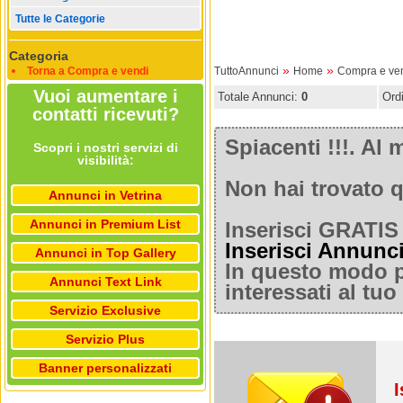
Tutte le Categorie
Categoria
»
»
Torna a Compra e vendi
TuttoAnnunci
Home
Compra e ve
Vuoi aumentare i
Totale Annunci:
0
Ord
contatti ricevuti?
Spiacenti !!!. A
Scopri i nostri servizi di
visibilità:
Non hai trovato q
Annunci in Vetrina
Annunci in Premium List
Inserisci GRATIS 
Inserisci Annunc
Annunci in Top Gallery
In questo modo po
Annunci Text Link
interessati al tu
Servizio Exclusive
Servizio Plus
Banner personalizzati
I