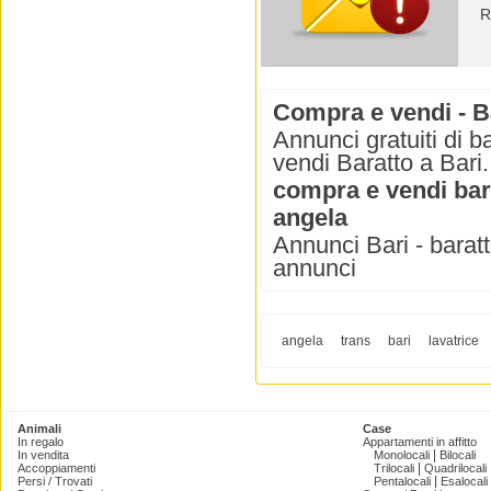
R
Compra e vendi - B
Annunci gratuiti di 
vendi Baratto a Bari.
compra e vendi bar
angela
Annunci Bari - baratto
annunci
angela
trans
bari
lavatrice
Animali
Case
In regalo
Appartamenti in affitto
|
In vendita
Monolocali
Bilocali
|
Accoppiamenti
Trilocali
Quadrilocali
|
Persi / Trovati
Pentalocali
Esalocali