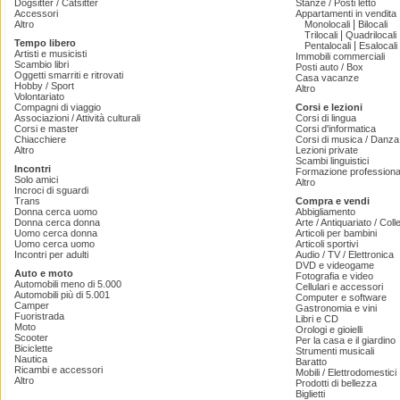
Dogsitter / Catsitter
Stanze / Posti letto
Accessori
Appartamenti in vendita
|
Altro
Monolocali
Bilocali
|
Trilocali
Quadrilocali
Tempo libero
|
Pentalocali
Esalocali
Artisti e musicisti
Immobili commerciali
Scambio libri
Posti auto / Box
Oggetti smarriti e ritrovati
Casa vacanze
Hobby / Sport
Altro
Volontariato
Compagni di viaggio
Corsi e lezioni
Associazioni / Attività culturali
Corsi di lingua
Corsi e master
Corsi d'informatica
Chiacchiere
Corsi di musica / Danza 
Altro
Lezioni private
Scambi linguistici
Incontri
Formazione professiona
Solo amici
Altro
Incroci di sguardi
Trans
Compra e vendi
Donna cerca uomo
Abbigliamento
Donna cerca donna
Arte / Antiquariato / Coll
Uomo cerca donna
Articoli per bambini
Uomo cerca uomo
Articoli sportivi
Incontri per adulti
Audio / TV / Elettronica
DVD e videogame
Auto e moto
Fotografia e video
Automobili meno di 5.000
Cellulari e accessori
Automobili più di 5.001
Computer e software
Camper
Gastronomia e vini
Fuoristrada
Libri e CD
Moto
Orologi e gioielli
Scooter
Per la casa e il giardino
Biciclette
Strumenti musicali
Nautica
Baratto
Ricambi e accessori
Mobili / Elettrodomestici
Altro
Prodotti di bellezza
Biglietti