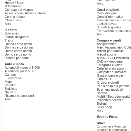
Casa vacanze
Hobby / Sport
Altro
Volontariato
Compagni di viaggio
Corsi e lezioni
Associazioni / Attività culturali
Corsi di lingua
Corsi e master
Corsi d'informatica
Chiacchiere
Corsi di musica / Danza 
Altro
Lezioni private
Scambi linguistici
Incontri
Formazione professiona
Solo amici
Altro
Incroci di sguardi
Trans
Compra e vendi
Donna cerca uomo
Abbigliamento
Donna cerca donna
Arte / Antiquariato / Coll
Uomo cerca donna
Articoli per bambini
Uomo cerca uomo
Articoli sportivi
Incontri per adulti
Audio / TV / Elettronica
DVD e videogame
Auto e moto
Fotografia e video
Automobili meno di 5.000
Cellulari e accessori
Automobili più di 5.001
Computer e software
Camper
Gastronomia e vini
Fuoristrada
Libri e CD
Moto
Orologi e gioielli
Scooter
Per la casa e il giardino
Biciclette
Strumenti musicali
Nautica
Baratto
Ricambi e accessori
Mobili / Elettrodomestici
Altro
Prodotti di bellezza
Biglietti
Sexy shop
Altro
Eventi / Feste
News
Economia e Finanza
Scienze e Tecnologie