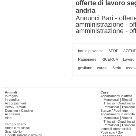
offerte di lavoro s
andria
Annunci Bari - offerte
amministrazione - off
amministrazione - off
bari e provincia
SEDE
AZIEN
Ragioniere
RICERCA
Lavoro
gestione
corato
Serio
assist
Animali
Case
In regalo
Appartamenti in affitto
|
In vendita
Monolocali
Bilocali
|
Accoppiamenti
Trilocali
Quadrilocali
|
Persi / Trovati
Pentalocali
Esalocali
Dogsitter / Catsitter
Stanze / Posti letto
Accessori
Appartamenti in vendita
|
Altro
Monolocali
Bilocali
|
Trilocali
Quadrilocali
Tempo libero
|
Pentalocali
Esalocali
Artisti e musicisti
Immobili commerciali
Scambio libri
Posti auto / Box
Oggetti smarriti e ritrovati