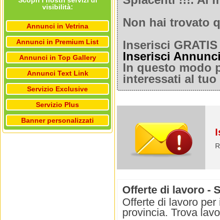
Spiacenti !!!. A
Scopri i nostri servizi di
visibilità:
Non hai trovato q
Annunci in Vetrina
Annunci in Premium List
Inserisci GRATIS 
Inserisci Annunc
Annunci in Top Gallery
In questo modo po
Annunci Text Link
interessati al tu
Servizio Exclusive
Servizio Plus
Banner personalizzati
I
R
Offerte di lavoro -
Offerte di lavoro per
provincia. Trova lav