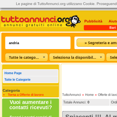
Le pagine di TuttoAnnunci.org utilizzano Cookie. Proseguendo
Pubblicità
Aiut
Bari
Tutte le categorie
Seleziona la disponibilità
Home Page
Tutte le Categorie
Categoria
»
»
Torna a Offerte di lavoro
TuttoAnnunci
Home
Offerte di lav
Vuoi aumentare i
Totale Annunci:
0
Ord
contatti ricevuti?