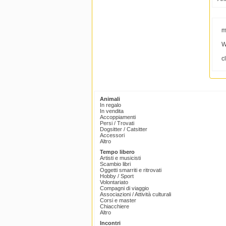
m
W
c
Animali
In regalo
In vendita
Accoppiamenti
Persi / Trovati
Dogsitter / Catsitter
Accessori
Altro
Tempo libero
Artisti e musicisti
Scambio libri
Oggetti smarriti e ritrovati
Hobby / Sport
Volontariato
Compagni di viaggio
Associazioni / Attività culturali
Corsi e master
Chiacchiere
Altro
Incontri