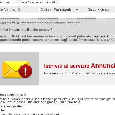
»
»
»
oAnnunci
Home
Corsi e lezioni
Altro
ale Annunci:
0
Ordina:
Salva Ricerca
iacenti !!!. Al momento non sono presenti annunci.
n hai trovato quello che cercavi?
serisci GRATIS il tuo annuncio facendo click sul pulsante
Inserisci Annu
 questo modo potrai essere contattato dagli utenti interessati al tuo annu
Annunci
Iscriviti al servizio
Riceverai ogni mattina un'e-mail con gli ann
si e lezioni a Bari
unci di lezioni e corsi a Bari. Stanze e posti letto a Bari. Qui troverai annunci gratu
e a Bari. Pubblica il tuo annuncio gratis a Bari e provincia.
si e lezioni altro
che
unci Bari - annunci corsi - annunci lezioni