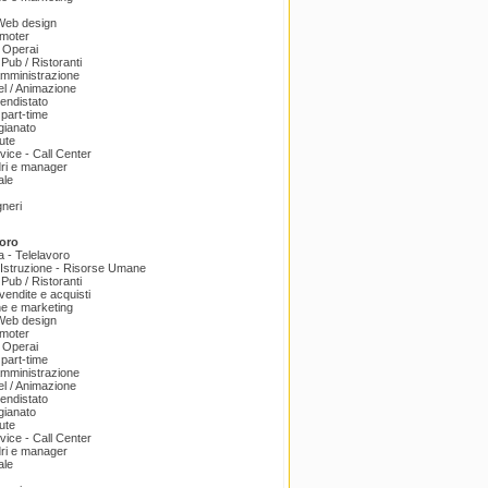
 Web design
omoter
 Operai
 Pub / Ristoranti
amministrazione
el / Animazione
endistato
part-time
igianato
ute
ice - Call Center
dri e manager
ale
gneri
oro
a - Telelavoro
Istruzione - Risorse Umane
 Pub / Ristoranti
endite e acquisti
e e marketing
 Web design
omoter
 Operai
part-time
amministrazione
el / Animazione
endistato
igianato
ute
ice - Call Center
dri e manager
ale