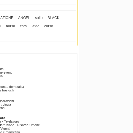
AZIONE
ANGEL
sullo
BLACK
i
borsa
corsi
atdo
corso
ute
e eventi
ini
istenza domestica
 traslochi
Riparazioni
trologia
tici
voro
a - Telelavoro
Istruzione - Risorse Umane
 Agenti
e e marketing