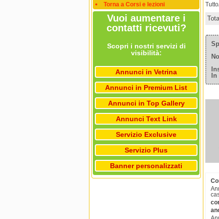
Torna a Corsi e lezioni
Tutt
Vuoi aumentare i
Tot
contatti ricevuti?
Sp
Scopri i nostri servizi di
visibilità:
No
In
Annunci in Vetrina
In
Annunci in Premium List
Annunci in Top Gallery
Annunci Text Link
Servizio Exclusive
Servizio Plus
Banner personalizzati
Cor
Ann
cas
cor
an
Ann