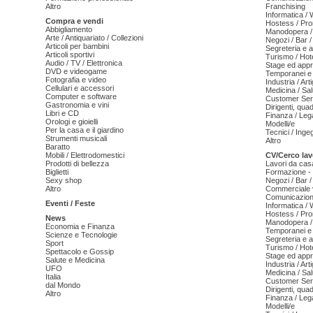
Altro
Franchising
Informatica /
Compra e vendi
Hostess / Pr
Abbigliamento
Manodopera /
Arte / Antiquariato / Collezioni
Negozi / Bar /
Articoli per bambini
Segreteria e 
Articoli sportivi
Turismo / Hot
Audio / TV / Elettronica
Stage ed appr
DVD e videogame
Temporanei e 
Fotografia e video
Industria / Art
Cellulari e accessori
Medicina / Sal
Computer e software
Customer Serv
Gastronomia e vini
Dirigenti, qua
Libri e CD
Finanza / Leg
Orologi e gioielli
Modelli/e
Per la casa e il giardino
Tecnici / Inge
Strumenti musicali
Altro
Baratto
Mobili / Elettrodomestici
CV/Cerco lav
Prodotti di bellezza
Lavori da cas
Biglietti
Formazione - 
Sexy shop
Negozi / Bar /
Altro
Commerciale v
Comunicazion
Eventi / Feste
Informatica /
Hostess / Pr
News
Manodopera /
Economia e Finanza
Temporanei e 
Scienze e Tecnologie
Segreteria e 
Sport
Turismo / Hot
Spettacolo e Gossip
Stage ed appr
Salute e Medicina
Industria / Art
UFO
Medicina / Sal
Italia
Customer Serv
dal Mondo
Dirigenti, qua
Altro
Finanza / Leg
Modelli/e