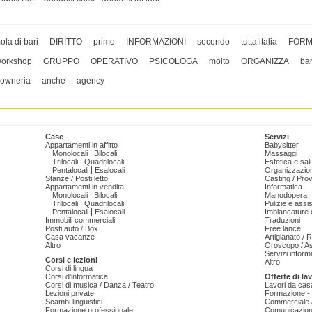
ola di bari
DIRITTO
primo
INFORMAZIONI
secondo
tutta italia
FORM
orkshop
GRUPPO
OPERATIVO
PSICOLOGA
molto
ORGANIZZA
bar
lowneria
anche
agency
Case
Servizi
Appartamenti in affitto
Babysitter
|
Monolocali
Bilocali
Massaggi
|
Trilocali
Quadrilocali
Estetica e sal
|
Pentalocali
Esalocali
Organizzazion
Stanze / Posti letto
Casting / Prov
Appartamenti in vendita
Informatica
|
Monolocali
Bilocali
Manodopera
|
Trilocali
Quadrilocali
Pulizie e ass
|
Pentalocali
Esalocali
Imbiancature e
Immobili commerciali
Traduzioni
Posti auto / Box
Free lance
Casa vacanze
Artigianato / 
Altro
Oroscopo / As
Servizi informa
Corsi e lezioni
Altro
Corsi di lingua
Corsi d'informatica
Offerte di la
Corsi di musica / Danza / Teatro
Lavori da cas
Lezioni private
Formazione - 
Scambi linguistici
Commerciale /
Formazione professionale
Comunicazion