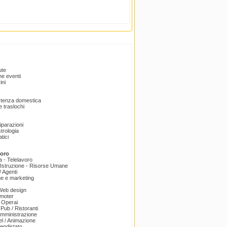
ute
e eventi
ini
istenza domestica
 traslochi
Riparazioni
trologia
tici
voro
a - Telelavoro
Istruzione - Risorse Umane
 Agenti
e e marketing
 Web design
omoter
 Operai
 Pub / Ristoranti
amministrazione
el / Animazione
endistato