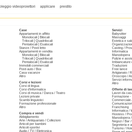
oleggio videoproiettori
applicare
prestito
Case
Servizi
Appartamenti in affitto
Babysitter
|
Monolocali
Bilocali
Massaggi
|
Trilocali
Quadrilocali
Estetica e sal
|
Pentalocali
Esalocali
Organizzazion
Stanze / Posti letto
Casting / Prov
Appartamenti in vendita
Informatica
|
Monolocali
Bilocali
Manodopera
|
Trilocali
Quadrilocali
Pulizie e ass
|
Pentalocali
Esalocali
Imbiancature e
Immobili commerciali
Traduzioni
Posti auto / Box
Free lance
Casa vacanze
Artigianato / 
Altro
Oroscopo / As
Servizi informa
Corsi e lezioni
Altro
Corsi di lingua
Corsi d'informatica
Offerte di la
Corsi di musica / Danza / Teatro
Lavori da cas
Lezioni private
Formazione - 
Scambi linguistici
Commerciale /
Formazione professionale
Comunicazion
Altro
Franchising
Informatica /
Compra e vendi
Hostess / Pr
Abbigliamento
Manodopera /
Arte / Antiquariato / Collezioni
Negozi / Bar /
Articoli per bambini
Segreteria e 
Articoli sportivi
Turismo / Hot
Audio / TV / Elettronica
Stage ed appr