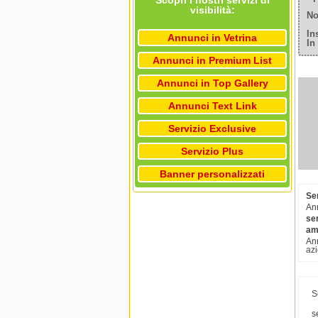
Scopri i nostri servizi di
visibilità:
No
In
Annunci in Vetrina
In
Annunci in Premium List
Annunci in Top Gallery
Annunci Text Link
Servizio Exclusive
Servizio Plus
Banner personalizzati
Ser
Ann
ser
am
Ann
azi
S
s