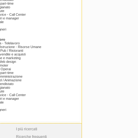
part-time
igianato
ute
ice - Call Center
dri e manager
ale
gneri
oro
a - Telelavoro
Istruzione - Risorse Umane
 Pub / Ristoranti
endite e acquisti
e e marketing
 Web design
omoter
 Operai
part-time
amministrazione
el / Animazione
endistato
igianato
ute
ice - Call Center
dri e manager
ale
gneri
I più ricercati
Ricerche frequenti