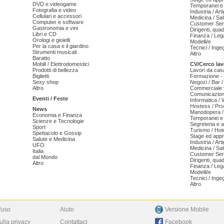
DVD e videogame
Temporanei e 
Fotografia e video
Industria / Art
Cellulari e accessori
Medicina / Sal
Computer e software
Customer Serv
Gastronomia e vini
Dirigenti, qua
Libri e CD
Finanza / Leg
Orologi e gioielli
Modelli/e
Per la casa e il giardino
Tecnici / Inge
Strumenti musicali
Altro
Baratto
Mobili / Elettrodomestici
CV/Cerco lav
Prodotti di bellezza
Lavori da cas
Biglietti
Formazione - 
Sexy shop
Negozi / Bar /
Altro
Commerciale v
Comunicazion
Eventi / Feste
Informatica /
Hostess / Pr
News
Manodopera /
Economia e Finanza
Temporanei e 
Scienze e Tecnologie
Segreteria e 
Sport
Turismo / Hot
Spettacolo e Gossip
Stage ed appr
Salute e Medicina
Industria / Art
UFO
Medicina / Sal
Italia
Customer Serv
dal Mondo
Dirigenti, qua
Altro
Finanza / Leg
Modelli/e
Tecnici / Inge
Altro
'uso
Aiuto
Versione Mobile
ulla privacy
Contattaci
Facebook