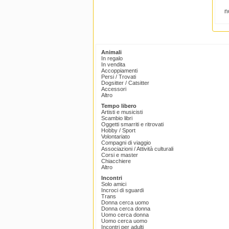
n
Animali
In regalo
In vendita
Accoppiamenti
Persi / Trovati
Dogsitter / Catsitter
Accessori
Altro
Tempo libero
Artisti e musicisti
Scambio libri
Oggetti smarriti e ritrovati
Hobby / Sport
Volontariato
Compagni di viaggio
Associazioni / Attività culturali
Corsi e master
Chiacchiere
Altro
Incontri
Solo amici
Incroci di sguardi
Trans
Donna cerca uomo
Donna cerca donna
Uomo cerca donna
Uomo cerca uomo
Incontri per adulti