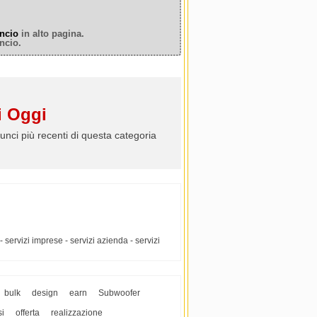
ncio
in alto pagina.
ncio.
 Oggi
unci più recenti di questa categoria
- servizi imprese - servizi azienda - servizi
bulk
design
earn
Subwoofer
si
offerta
realizzazione