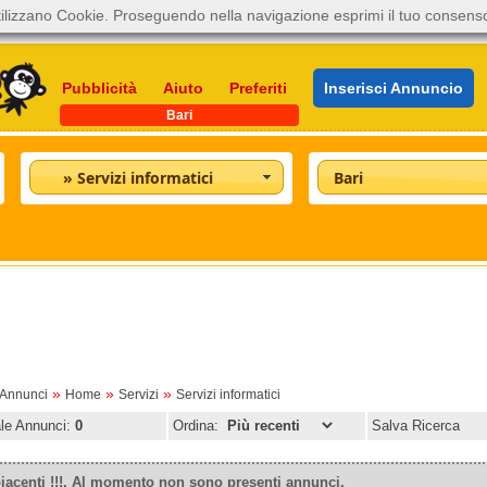
ilizzano Cookie. Proseguendo nella navigazione esprimi il tuo consens
Pubblicità
Aiuto
Preferiti
Inserisci Annuncio
Bari
» Servizi informatici
Bari
»
»
»
oAnnunci
Home
Servizi
Servizi informatici
ale Annunci:
0
Ordina:
Salva Ricerca
iacenti !!!. Al momento non sono presenti annunci.