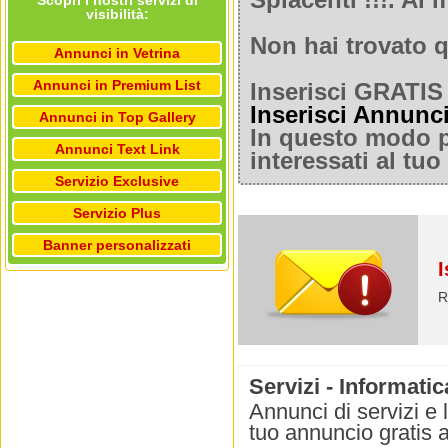
Spiacenti !!!. A
Scopri i nostri servizi di
visibilità:
Non hai trovato q
Annunci in Vetrina
Annunci in Premium List
Inserisci GRATIS 
Inserisci Annunc
Annunci in Top Gallery
In questo modo po
Annunci Text Link
interessati al tu
Servizio Exclusive
Servizio Plus
Banner personalizzati
I
R
Servizi - Informatic
Annunci di servizi e 
tuo annuncio gratis a