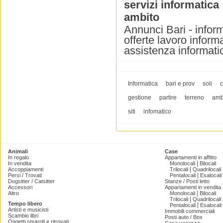
servizi informatica
ambito
Annunci Bari - inform
offerte lavoro inform
assistenza informatic
Informatica
bari e prov
soli
c
gestione
partire
terreno
amb
siti
infomatico
Animali
Case
In regalo
Appartamenti in affitto
|
In vendita
Monolocali
Bilocali
|
Accoppiamenti
Trilocali
Quadrilocali
|
Persi / Trovati
Pentalocali
Esalocali
Dogsitter / Catsitter
Stanze / Posti letto
Accessori
Appartamenti in vendita
|
Altro
Monolocali
Bilocali
|
Trilocali
Quadrilocali
Tempo libero
|
Pentalocali
Esalocali
Artisti e musicisti
Immobili commerciali
Scambio libri
Posti auto / Box
Oggetti smarriti e ritrovati