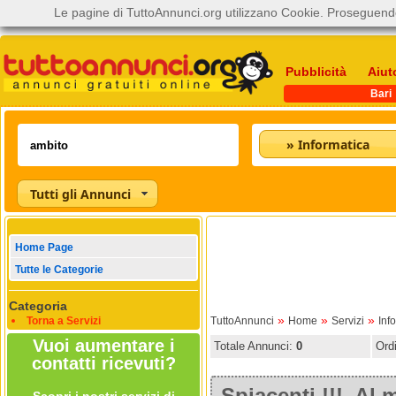
Le pagine di TuttoAnnunci.org utilizzano Cookie. Proseguendo
Pubblicità
Aiut
Bari
» Informatica
Tutti gli Annunci
Home Page
Tutte le Categorie
Categoria
»
»
»
Torna a Servizi
TuttoAnnunci
Home
Servizi
Inf
Vuoi aumentare i
Totale Annunci:
0
Ord
contatti ricevuti?