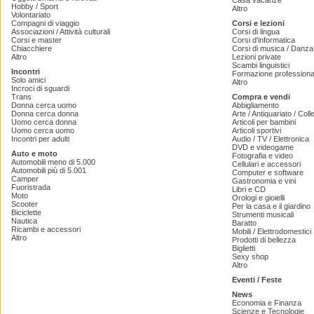
Casa vacanze
Hobby / Sport
Altro
Volontariato
Compagni di viaggio
Corsi e lezioni
Associazioni / Attività culturali
Corsi di lingua
Corsi e master
Corsi d'informatica
Chiacchiere
Corsi di musica / Danza 
Altro
Lezioni private
Scambi linguistici
Incontri
Formazione professiona
Solo amici
Altro
Incroci di sguardi
Trans
Compra e vendi
Donna cerca uomo
Abbigliamento
Donna cerca donna
Arte / Antiquariato / Coll
Uomo cerca donna
Articoli per bambini
Uomo cerca uomo
Articoli sportivi
Incontri per adulti
Audio / TV / Elettronica
DVD e videogame
Auto e moto
Fotografia e video
Automobili meno di 5.000
Cellulari e accessori
Automobili più di 5.001
Computer e software
Camper
Gastronomia e vini
Fuoristrada
Libri e CD
Moto
Orologi e gioielli
Scooter
Per la casa e il giardino
Biciclette
Strumenti musicali
Nautica
Baratto
Ricambi e accessori
Mobili / Elettrodomestici
Altro
Prodotti di bellezza
Biglietti
Sexy shop
Altro
Eventi / Feste
News
Economia e Finanza
Scienze e Tecnologie