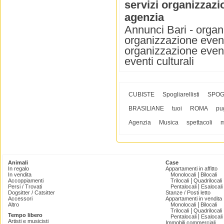
servizi organizzazi
agenzia
Annunci Bari - organ
organizzazione event
organizzazione event
eventi culturali
CUBISTE
Spogliarellisti
SPOG
BRASILIANE
tuoi
ROMA
pu
Agenzia
Musica
spettacoli
m
Animali
Case
In regalo
Appartamenti in affitto
|
In vendita
Monolocali
Bilocali
|
Accoppiamenti
Trilocali
Quadrilocali
|
Persi / Trovati
Pentalocali
Esalocali
Dogsitter / Catsitter
Stanze / Posti letto
Accessori
Appartamenti in vendita
|
Altro
Monolocali
Bilocali
|
Trilocali
Quadrilocali
Tempo libero
|
Pentalocali
Esalocali
Artisti e musicisti
Immobili commerciali