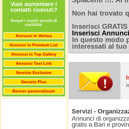
Spiacenti !!!. A
Vuoi aumentare i
contatti ricevuti?
Non hai trovato q
Scopri i nostri servizi di
visibilità:
Inserisci GRATIS 
Inserisci Annunc
Annunci in Vetrina
In questo modo po
Annunci in Premium List
interessati al tu
Annunci in Top Gallery
Annunci Text Link
Servizio Exclusive
I
Servizio Plus
R
Banner personalizzati
Servizi - Organizza
Annunci di organizza
gratis a Bari e provin