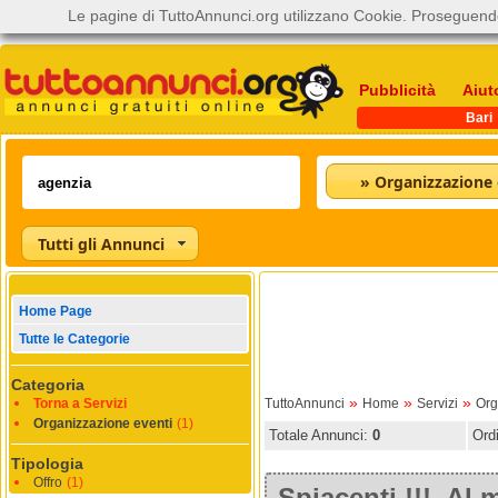
Le pagine di TuttoAnnunci.org utilizzano Cookie. Proseguendo
Pubblicità
Aiut
Bari
» Organizzazione 
Tutti gli Annunci
Home Page
Tutte le Categorie
Categoria
»
»
»
Torna a Servizi
TuttoAnnunci
Home
Servizi
Org
Organizzazione eventi
(1)
Totale Annunci:
0
Ord
Tipologia
Offro
(1)