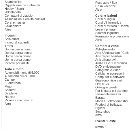
Scambio libri
Posti auto / Box
Oggetti smarriti e ritrovati
Casa vacanze
Hobby / Sport
Altro
Volontariato
Compagni di viaggio
Corsi e lezioni
Associazioni / Attività culturali
Corsi di lingua
Corsi e master
Corsi d'informatica
Chiacchiere
Corsi di musica / Danza 
Altro
Lezioni private
Scambi linguistici
Incontri
Formazione professiona
Solo amici
Altro
Incroci di sguardi
Trans
Compra e vendi
Donna cerca uomo
Abbigliamento
Donna cerca donna
Arte / Antiquariato / Coll
Uomo cerca donna
Articoli per bambini
Uomo cerca uomo
Articoli sportivi
Incontri per adulti
Audio / TV / Elettronica
DVD e videogame
Auto e moto
Fotografia e video
Automobili meno di 5.000
Cellulari e accessori
Automobili più di 5.001
Computer e software
Camper
Gastronomia e vini
Fuoristrada
Libri e CD
Moto
Orologi e gioielli
Scooter
Per la casa e il giardino
Biciclette
Strumenti musicali
Nautica
Baratto
Ricambi e accessori
Mobili / Elettrodomestici
Altro
Prodotti di bellezza
Biglietti
Sexy shop
Altro
Eventi / Feste
News