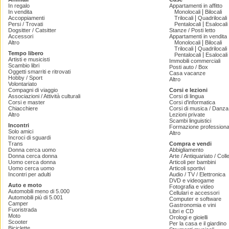
In regalo
Appartamenti in affitto
|
In vendita
Monolocali
Bilocali
|
Accoppiamenti
Trilocali
Quadrilocali
|
Persi / Trovati
Pentalocali
Esalocali
Dogsitter / Catsitter
Stanze / Posti letto
Accessori
Appartamenti in vendita
|
Altro
Monolocali
Bilocali
|
Trilocali
Quadrilocali
Tempo libero
|
Pentalocali
Esalocali
Artisti e musicisti
Immobili commerciali
Scambio libri
Posti auto / Box
Oggetti smarriti e ritrovati
Casa vacanze
Hobby / Sport
Altro
Volontariato
Compagni di viaggio
Corsi e lezioni
Associazioni / Attività culturali
Corsi di lingua
Corsi e master
Corsi d'informatica
Chiacchiere
Corsi di musica / Danza 
Altro
Lezioni private
Scambi linguistici
Incontri
Formazione professiona
Solo amici
Altro
Incroci di sguardi
Trans
Compra e vendi
Donna cerca uomo
Abbigliamento
Donna cerca donna
Arte / Antiquariato / Coll
Uomo cerca donna
Articoli per bambini
Uomo cerca uomo
Articoli sportivi
Incontri per adulti
Audio / TV / Elettronica
DVD e videogame
Auto e moto
Fotografia e video
Automobili meno di 5.000
Cellulari e accessori
Automobili più di 5.001
Computer e software
Camper
Gastronomia e vini
Fuoristrada
Libri e CD
Moto
Orologi e gioielli
Scooter
Per la casa e il giardino
Biciclette