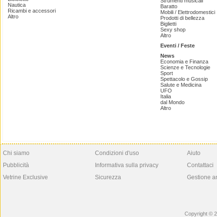
Strumenti musicali
Nautica
Baratto
Ricambi e accessori
Mobili / Elettrodomestici
Altro
Prodotti di bellezza
Biglietti
Sexy shop
Altro
Eventi / Feste
News
Economia e Finanza
Scienze e Tecnologie
Sport
Spettacolo e Gossip
Salute e Medicina
UFO
Italia
dal Mondo
Altro
Chi siamo
Condizioni d'uso
Aiuto
Pubblicità
Informativa sulla privacy
Contattaci
Vetrine Exclusive
Sicurezza
Gestione a
Copyright © 