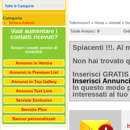
Tutte le Categorie
Categoria
»
»
»
Torna a Animali
TuttoAnnunci
Home
Animali
Dog
Vuoi aumentare i
Totale Annunci:
0
Ord
contatti ricevuti?
Spiacenti !!!. A
Scopri i nostri servizi di
visibilità:
Non hai trovato q
Annunci in Vetrina
Annunci in Premium List
Inserisci GRATIS 
Inserisci Annunc
Annunci in Top Gallery
In questo modo po
Annunci Text Link
interessati al tu
Servizio Exclusive
Servizio Plus
Banner personalizzati
I