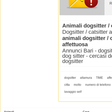
R
Animali dogsitter / 
Dogsitter / catsitter 
animali dogsitter / 
affettuosa
Annunci Bari - dogsitt
dog sitter - cercasi d
dogsitter
dogsitter
altamura
TIME
aff
citta
molto
numero di telefono
lavaggio self
Animali
Case