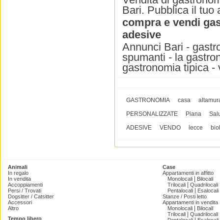
Bari. Pubblica il tuo
compra e vendi gas
adesive
Annunci Bari - gastro
spumanti - la gastron
gastronomia tipica - vi
GASTRONOMIA
casa
altamur
PERSONALIZZATE
Piana
Sal
ADESIVE
VENDO
lecce
bio
Animali
Case
In regalo
Appartamenti in affitto
|
In vendita
Monolocali
Bilocali
|
Accoppiamenti
Trilocali
Quadrilocali
|
Persi / Trovati
Pentalocali
Esalocali
Dogsitter / Catsitter
Stanze / Posti letto
Accessori
Appartamenti in vendita
|
Altro
Monolocali
Bilocali
|
Trilocali
Quadrilocali
Tempo libero