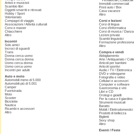
|
Pentalocali
Esalocali
Artisti e musicisti
Immobili commerciali
Scambio libri
Posti auto / Box
Oggetti smarriti e ritrovati
Casa vacanze
Hobby / Sport
Altro
Volontariato
Compagni di viaggio
Corsi e lezioni
Associazioni / Attività culturali
Corsi di lingua
Corsi e master
Corsi d'informatica
Chiacchiere
Corsi di musica / Danza 
Altro
Lezioni private
Scambi linguistici
Incontri
Formazione professiona
Solo amici
Altro
Incroci di sguardi
Trans
Compra e vendi
Donna cerca uomo
Abbigliamento
Donna cerca donna
Arte / Antiquariato / Coll
Uomo cerca donna
Articoli per bambini
Uomo cerca uomo
Articoli sportivi
Incontri per adulti
Audio / TV / Elettronica
DVD e videogame
Auto e moto
Fotografia e video
Automobili meno di 5.000
Cellulari e accessori
Automobili più di 5.001
Computer e software
Camper
Gastronomia e vini
Fuoristrada
Libri e CD
Moto
Orologi e gioielli
Scooter
Per la casa e il giardino
Biciclette
Strumenti musicali
Nautica
Baratto
Ricambi e accessori
Mobili / Elettrodomestici
Altro
Prodotti di bellezza
Biglietti
Sexy shop
Altro
Eventi / Feste