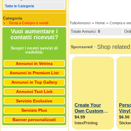
Tutte le Categorie
Categoria
»
»
Torna a Compra e vendi
TuttoAnnunci
Home
Compra e ve
Vuoi aumentare i
Totale Annunci:
0
Ord
contatti ricevuti?
Scopri i nostri servizi di
visibilità:
Annunci in Vetrina
Annunci in Premium List
Annunci in Top Gallery
Annunci Text Link
Servizio Exclusive
Servizio Plus
Banner personalizzati