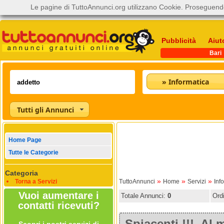
Le pagine di TuttoAnnunci.org utilizzano Cookie. Proseguendo
Pubblicità
Aiut
Bari
» Informatica
Tutti gli Annunci
Home Page
Tutte le Categorie
Categoria
»
»
»
Torna a Servizi
TuttoAnnunci
Home
Servizi
Inf
Vuoi aumentare i
Totale Annunci:
0
Ord
contatti ricevuti?