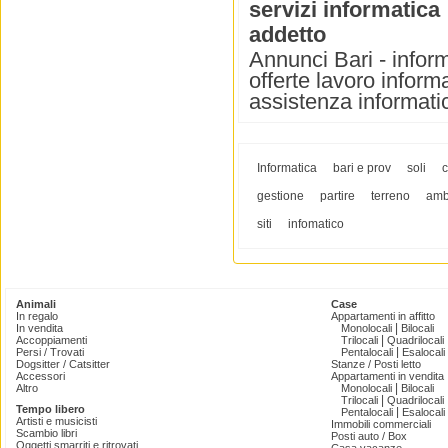
servizi informatica
addetto
Annunci Bari - inform
offerte lavoro inform
assistenza informatic
Informatica
bari e prov
soli
c
gestione
partire
terreno
amb
siti
infomatico
Animali
Case
In regalo
Appartamenti in affitto
|
In vendita
Monolocali
Bilocali
|
Accoppiamenti
Trilocali
Quadrilocali
|
Persi / Trovati
Pentalocali
Esalocali
Dogsitter / Catsitter
Stanze / Posti letto
Accessori
Appartamenti in vendita
|
Altro
Monolocali
Bilocali
|
Trilocali
Quadrilocali
Tempo libero
|
Pentalocali
Esalocali
Artisti e musicisti
Immobili commerciali
Scambio libri
Posti auto / Box
Oggetti smarriti e ritrovati