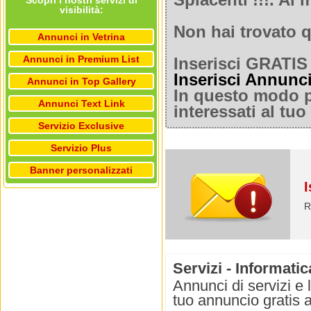
Spiacenti !!!. A
Scopri i nostri servizi di
visibilità:
Non hai trovato q
Annunci in Vetrina
Annunci in Premium List
Inserisci GRATIS 
Inserisci Annunc
Annunci in Top Gallery
In questo modo po
Annunci Text Link
interessati al tu
Servizio Exclusive
Servizio Plus
Banner personalizzati
I
R
Servizi - Informatic
Annunci di servizi e 
tuo annuncio gratis a