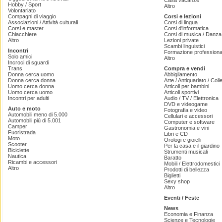
Casa vacanze
Hobby / Sport
Altro
Volontariato
Compagni di viaggio
Corsi e lezioni
Associazioni / Attività culturali
Corsi di lingua
Corsi e master
Corsi d'informatica
Chiacchiere
Corsi di musica / Danza 
Altro
Lezioni private
Scambi linguistici
Incontri
Formazione professiona
Solo amici
Altro
Incroci di sguardi
Trans
Compra e vendi
Donna cerca uomo
Abbigliamento
Donna cerca donna
Arte / Antiquariato / Coll
Uomo cerca donna
Articoli per bambini
Uomo cerca uomo
Articoli sportivi
Incontri per adulti
Audio / TV / Elettronica
DVD e videogame
Auto e moto
Fotografia e video
Automobili meno di 5.000
Cellulari e accessori
Automobili più di 5.001
Computer e software
Camper
Gastronomia e vini
Fuoristrada
Libri e CD
Moto
Orologi e gioielli
Scooter
Per la casa e il giardino
Biciclette
Strumenti musicali
Nautica
Baratto
Ricambi e accessori
Mobili / Elettrodomestici
Altro
Prodotti di bellezza
Biglietti
Sexy shop
Altro
Eventi / Feste
News
Economia e Finanza
Scienze e Tecnologie