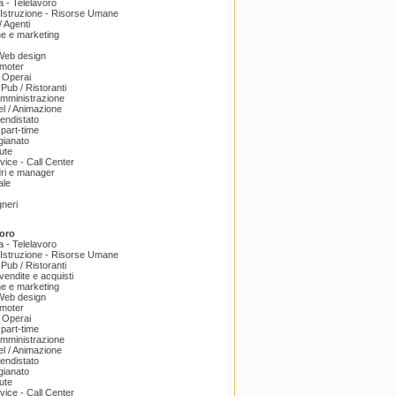
a - Telelavoro
Istruzione - Risorse Umane
 Agenti
e e marketing
 Web design
omoter
 Operai
 Pub / Ristoranti
amministrazione
el / Animazione
endistato
part-time
igianato
ute
ice - Call Center
dri e manager
ale
gneri
oro
a - Telelavoro
Istruzione - Risorse Umane
 Pub / Ristoranti
endite e acquisti
e e marketing
 Web design
omoter
 Operai
part-time
amministrazione
el / Animazione
endistato
igianato
ute
ice - Call Center