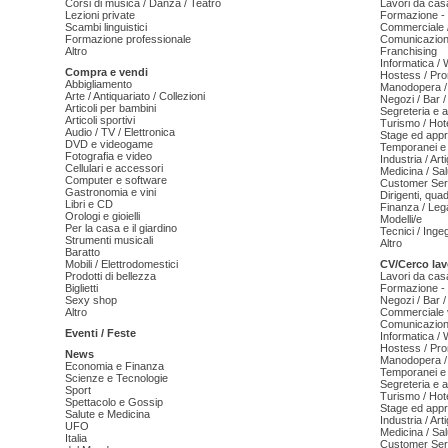
Corsi di musica / Danza / Teatro
Lavori da cas
Lezioni private
Formazione - 
Scambi linguistici
Commerciale /
Formazione professionale
Comunicazion
Altro
Franchising
Informatica /
Compra e vendi
Hostess / Pr
Abbigliamento
Manodopera /
Arte / Antiquariato / Collezioni
Negozi / Bar /
Articoli per bambini
Segreteria e 
Articoli sportivi
Turismo / Hot
Audio / TV / Elettronica
Stage ed appr
DVD e videogame
Temporanei e 
Fotografia e video
Industria / Art
Cellulari e accessori
Medicina / Sal
Computer e software
Customer Serv
Gastronomia e vini
Dirigenti, qua
Libri e CD
Finanza / Leg
Orologi e gioielli
Modelli/e
Per la casa e il giardino
Tecnici / Inge
Strumenti musicali
Altro
Baratto
Mobili / Elettrodomestici
CV/Cerco lav
Prodotti di bellezza
Lavori da cas
Biglietti
Formazione - 
Sexy shop
Negozi / Bar /
Altro
Commerciale v
Comunicazion
Eventi / Feste
Informatica /
Hostess / Pr
News
Manodopera /
Economia e Finanza
Temporanei e 
Scienze e Tecnologie
Segreteria e 
Sport
Turismo / Hot
Spettacolo e Gossip
Stage ed appr
Salute e Medicina
Industria / Art
UFO
Medicina / Sal
Italia
Customer Serv