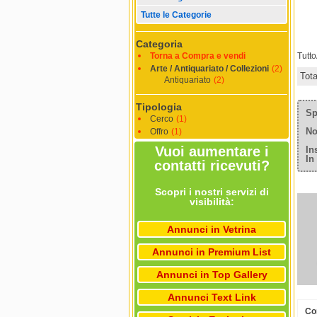
Tutte le Categorie
Categoria
Torna a Compra e vendi
Tutt
Arte / Antiquariato / Collezioni
(2)
Tot
Antiquariato
(2)
Tipologia
Sp
Cerco
(1)
No
Offro
(1)
Vuoi aumentare i
In
In
contatti ricevuti?
Scopri i nostri servizi di
visibilità:
Annunci in Vetrina
Annunci in Premium List
Annunci in Top Gallery
Annunci Text Link
Com