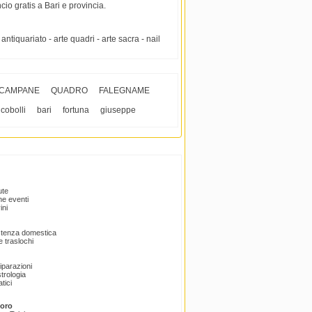
cio gratis a Bari e provincia.
antiquariato - arte quadri - arte sacra - nail
CAMPANE
QUADRO
FALEGNAME
ncobolli
bari
fortuna
giuseppe
ute
e eventi
ini
istenza domestica
 traslochi
Riparazioni
trologia
tici
voro