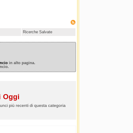
Ricerche Salvate
ncio
in alto pagina.
ncio.
 Oggi
unci più recenti di questa categoria