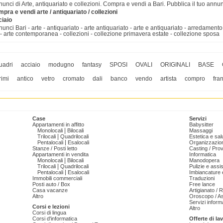
unci di Arte, antiquariato e collezioni. Compra e vendi a Bari. Pubblica il tuo annun
pra e vendi arte / antiquariato / collezioni
ciaio
unci Bari - arte - antiquariato - arte antiquariato - arte e antiquariato - arredamento 
 - arte contemporanea - collezioni - collezione primavera estate - collezione sposa
uadri
acciaio
modugno
fantasy
SPOSI
OVALI
ORIGINALI
BASE
rimi
antico
vetro
cromato
dali
banco
vendo
artista
compro
fra
Case
Servizi
Appartamenti in affitto
Babysitter
|
Monolocali
Bilocali
Massaggi
|
Trilocali
Quadrilocali
Estetica e sal
|
Pentalocali
Esalocali
Organizzazion
Stanze / Posti letto
Casting / Prov
Appartamenti in vendita
Informatica
|
Monolocali
Bilocali
Manodopera
|
Trilocali
Quadrilocali
Pulizie e ass
|
Pentalocali
Esalocali
Imbiancature e
Immobili commerciali
Traduzioni
Posti auto / Box
Free lance
Casa vacanze
Artigianato / 
Altro
Oroscopo / As
Servizi informa
Corsi e lezioni
Altro
Corsi di lingua
Corsi d'informatica
Offerte di la