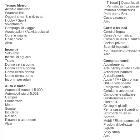
|
Trilocali
Quadrilocali
Tempo libero
|
Pentalocali
Esalocali
Artisti e musicisti
Immobili commerciali
Scambio libri
Posti auto / Box
Oggetti smarriti e ritrovati
Casa vacanze
Hobby / Sport
Altro
Volontariato
Compagni di viaggio
Corsi e lezioni
Associazioni / Attività culturali
Corsi di lingua
Corsi e master
Corsi d'informatica
Chiacchiere
Corsi di musica / Danza 
Altro
Lezioni private
Scambi linguistici
Incontri
Formazione professiona
Solo amici
Altro
Incroci di sguardi
Trans
Compra e vendi
Donna cerca uomo
Abbigliamento
Donna cerca donna
Arte / Antiquariato / Coll
Uomo cerca donna
Articoli per bambini
Uomo cerca uomo
Articoli sportivi
Incontri per adulti
Audio / TV / Elettronica
DVD e videogame
Auto e moto
Fotografia e video
Automobili meno di 5.000
Cellulari e accessori
Automobili più di 5.001
Computer e software
Camper
Gastronomia e vini
Fuoristrada
Libri e CD
Moto
Orologi e gioielli
Scooter
Per la casa e il giardino
Biciclette
Strumenti musicali
Nautica
Baratto
Ricambi e accessori
Mobili / Elettrodomestici
Altro
Prodotti di bellezza
Biglietti
Sexy shop
Altro