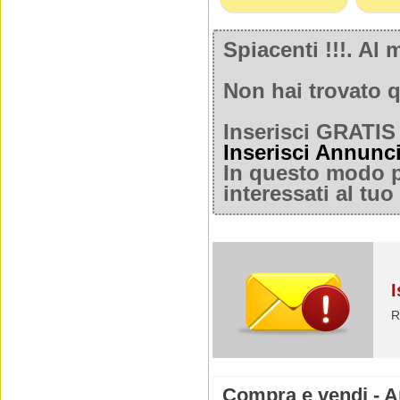
Spiacenti !!!. A
Non hai trovato q
Inserisci GRATIS 
Inserisci Annunc
In questo modo po
interessati al tu
I
R
Compra e vendi - Ar