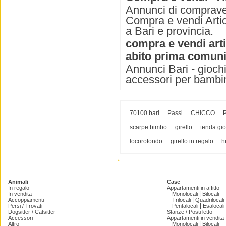
Annunci di compraven
Compra e vendi Artico
a Bari e provincia.
compra e vendi arti
abito prima comun
Annunci Bari - giochi
accessori per bambi
70100 bari
Passi
CHICCO
P
scarpe bimbo
girello
tenda gi
locorotondo
girello in regalo
h
Animali
Case
In regalo
Appartamenti in affitto
|
In vendita
Monolocali
Bilocali
|
Accoppiamenti
Trilocali
Quadrilocali
|
Persi / Trovati
Pentalocali
Esalocali
Dogsitter / Catsitter
Stanze / Posti letto
Accessori
Appartamenti in vendita
|
Altro
Monolocali
Bilocali