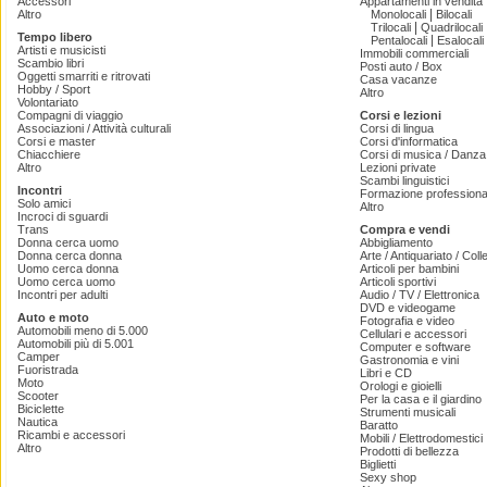
Accessori
Appartamenti in vendita
|
Altro
Monolocali
Bilocali
|
Trilocali
Quadrilocali
Tempo libero
|
Pentalocali
Esalocali
Artisti e musicisti
Immobili commerciali
Scambio libri
Posti auto / Box
Oggetti smarriti e ritrovati
Casa vacanze
Hobby / Sport
Altro
Volontariato
Compagni di viaggio
Corsi e lezioni
Associazioni / Attività culturali
Corsi di lingua
Corsi e master
Corsi d'informatica
Chiacchiere
Corsi di musica / Danza 
Altro
Lezioni private
Scambi linguistici
Incontri
Formazione professiona
Solo amici
Altro
Incroci di sguardi
Trans
Compra e vendi
Donna cerca uomo
Abbigliamento
Donna cerca donna
Arte / Antiquariato / Coll
Uomo cerca donna
Articoli per bambini
Uomo cerca uomo
Articoli sportivi
Incontri per adulti
Audio / TV / Elettronica
DVD e videogame
Auto e moto
Fotografia e video
Automobili meno di 5.000
Cellulari e accessori
Automobili più di 5.001
Computer e software
Camper
Gastronomia e vini
Fuoristrada
Libri e CD
Moto
Orologi e gioielli
Scooter
Per la casa e il giardino
Biciclette
Strumenti musicali
Nautica
Baratto
Ricambi e accessori
Mobili / Elettrodomestici
Altro
Prodotti di bellezza
Biglietti
Sexy shop