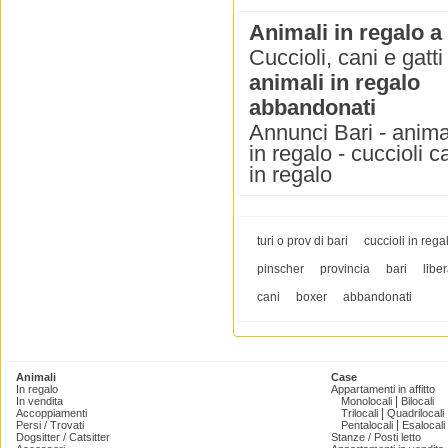
Animali in regalo a
Cuccioli, cani e gatti
animali in regalo
abbandonati
Annunci Bari - animali
in regalo - cuccioli c
in regalo
turi o prov di bari
cuccioli in rega
pinscher
provincia
bari
libe
cani
boxer
abbandonati
Animali
Case
In regalo
Appartamenti in affitto
|
In vendita
Monolocali
Bilocali
|
Accoppiamenti
Trilocali
Quadrilocali
|
Persi / Trovati
Pentalocali
Esalocali
Dogsitter / Catsitter
Stanze / Posti letto