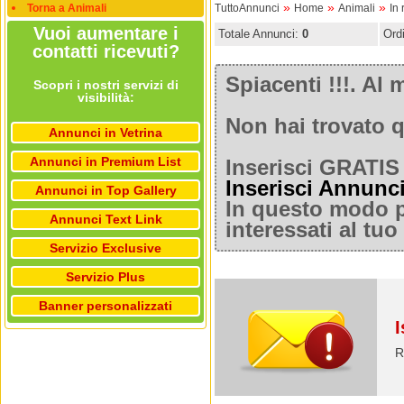
»
»
»
Torna a Animali
TuttoAnnunci
Home
Animali
In 
Vuoi aumentare i
Totale Annunci:
0
Ord
contatti ricevuti?
Spiacenti !!!. A
Scopri i nostri servizi di
visibilità:
Non hai trovato q
Annunci in Vetrina
Annunci in Premium List
Inserisci GRATIS 
Inserisci Annunc
Annunci in Top Gallery
In questo modo po
Annunci Text Link
interessati al tu
Servizio Exclusive
Servizio Plus
Banner personalizzati
I
R