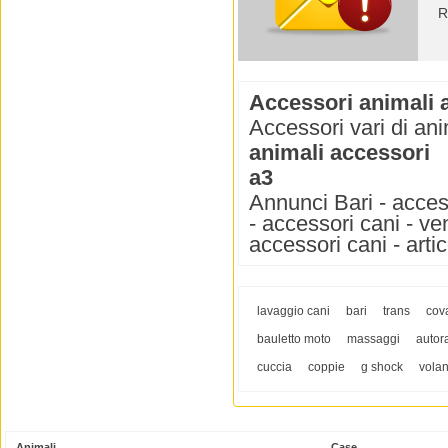
R
Accessori animali 
Accessori vari di ani
animali accessori
a3
Annunci Bari - access
- accessori cani - ve
accessori cani - artic
lavaggio cani
bari
trans
cova
bauletto moto
massaggi
autor
cuccia
coppie
g shock
volan
Animali
Case