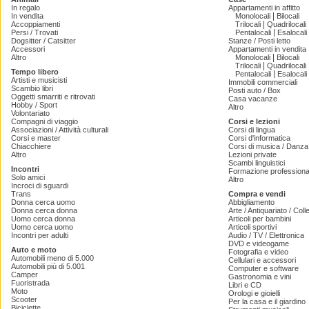
In regalo
Appartamenti in affitto
|
In vendita
Monolocali
Bilocali
|
Accoppiamenti
Trilocali
Quadrilocali
|
Persi / Trovati
Pentalocali
Esalocali
Dogsitter / Catsitter
Stanze / Posti letto
Accessori
Appartamenti in vendita
|
Altro
Monolocali
Bilocali
|
Trilocali
Quadrilocali
Tempo libero
|
Pentalocali
Esalocali
Artisti e musicisti
Immobili commerciali
Scambio libri
Posti auto / Box
Oggetti smarriti e ritrovati
Casa vacanze
Hobby / Sport
Altro
Volontariato
Compagni di viaggio
Corsi e lezioni
Associazioni / Attività culturali
Corsi di lingua
Corsi e master
Corsi d'informatica
Chiacchiere
Corsi di musica / Danza 
Altro
Lezioni private
Scambi linguistici
Incontri
Formazione professiona
Solo amici
Altro
Incroci di sguardi
Trans
Compra e vendi
Donna cerca uomo
Abbigliamento
Donna cerca donna
Arte / Antiquariato / Coll
Uomo cerca donna
Articoli per bambini
Uomo cerca uomo
Articoli sportivi
Incontri per adulti
Audio / TV / Elettronica
DVD e videogame
Auto e moto
Fotografia e video
Automobili meno di 5.000
Cellulari e accessori
Automobili più di 5.001
Computer e software
Camper
Gastronomia e vini
Fuoristrada
Libri e CD
Moto
Orologi e gioielli
Scooter
Per la casa e il giardino
Biciclette