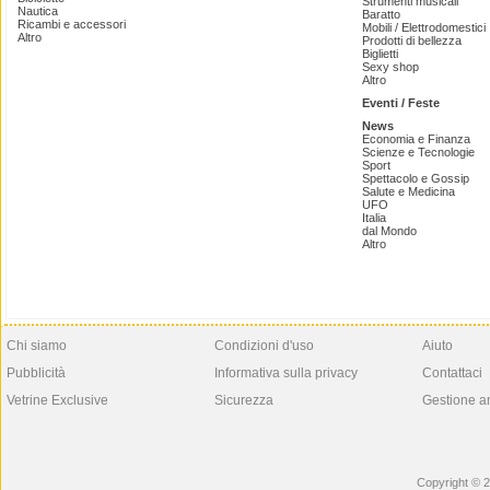
Strumenti musicali
Nautica
Baratto
Ricambi e accessori
Mobili / Elettrodomestici
Altro
Prodotti di bellezza
Biglietti
Sexy shop
Altro
Eventi / Feste
News
Economia e Finanza
Scienze e Tecnologie
Sport
Spettacolo e Gossip
Salute e Medicina
UFO
Italia
dal Mondo
Altro
Chi siamo
Condizioni d'uso
Aiuto
Pubblicità
Informativa sulla privacy
Contattaci
Vetrine Exclusive
Sicurezza
Gestione a
Copyright © 