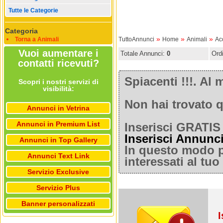
Tutte le Categorie
Categoria
»
»
»
Torna a Animali
TuttoAnnunci
Home
Animali
Ac
Vuoi aumentare i
Totale Annunci:
0
Ord
contatti ricevuti?
Spiacenti !!!. A
Scopri i nostri servizi di
visibilità:
Non hai trovato q
Annunci in Vetrina
Annunci in Premium List
Inserisci GRATIS 
Inserisci Annunc
Annunci in Top Gallery
In questo modo po
Annunci Text Link
interessati al tu
Servizio Exclusive
Servizio Plus
Banner personalizzati
I