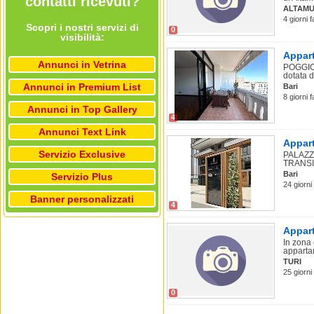
contatti ricevuti?
ALTAMU
4 giorni f
Scopri i nostri servizi di
0
visibilità:
Appart
Annunci in Vetrina
POGGIOF
dotata di
Annunci in Premium List
Bari
8 giorni f
Annunci in Top Gallery
4
Annunci Text Link
Appart
Servizio Exclusive
PALAZZ
TRANSIT
Bari
Servizio Plus
24 giorni 
Banner personalizzati
4
Appart
In zona
appartam
TURI
25 giorni
0