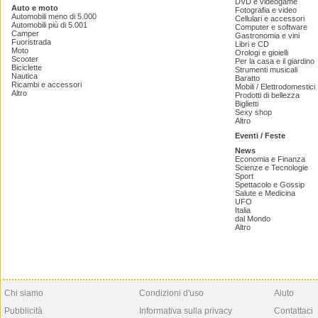
DVD e videogame
Auto e moto
Fotografia e video
Automobili meno di 5.000
Cellulari e accessori
Automobili più di 5.001
Computer e software
Camper
Gastronomia e vini
Fuoristrada
Libri e CD
Moto
Orologi e gioielli
Scooter
Per la casa e il giardino
Biciclette
Strumenti musicali
Nautica
Baratto
Ricambi e accessori
Mobili / Elettrodomestici
Altro
Prodotti di bellezza
Biglietti
Sexy shop
Altro
Eventi / Feste
News
Economia e Finanza
Scienze e Tecnologie
Sport
Spettacolo e Gossip
Salute e Medicina
UFO
Italia
dal Mondo
Altro
Chi siamo
Condizioni d'uso
Aiuto
Pubblicità
Informativa sulla privacy
Contattaci