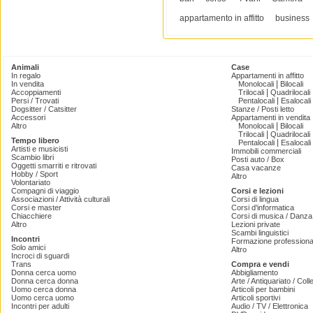
appartamento in affitto
business
Animali
Case
In regalo
Appartamenti in affitto
|
In vendita
Monolocali
Bilocali
|
Accoppiamenti
Trilocali
Quadrilocali
|
Persi / Trovati
Pentalocali
Esalocali
Dogsitter / Catsitter
Stanze / Posti letto
Accessori
Appartamenti in vendita
|
Altro
Monolocali
Bilocali
|
Trilocali
Quadrilocali
Tempo libero
|
Pentalocali
Esalocali
Artisti e musicisti
Immobili commerciali
Scambio libri
Posti auto / Box
Oggetti smarriti e ritrovati
Casa vacanze
Hobby / Sport
Altro
Volontariato
Compagni di viaggio
Corsi e lezioni
Associazioni / Attività culturali
Corsi di lingua
Corsi e master
Corsi d'informatica
Chiacchiere
Corsi di musica / Danza 
Altro
Lezioni private
Scambi linguistici
Incontri
Formazione professiona
Solo amici
Altro
Incroci di sguardi
Trans
Compra e vendi
Donna cerca uomo
Abbigliamento
Donna cerca donna
Arte / Antiquariato / Coll
Uomo cerca donna
Articoli per bambini
Uomo cerca uomo
Articoli sportivi
Incontri per adulti
Audio / TV / Elettronica