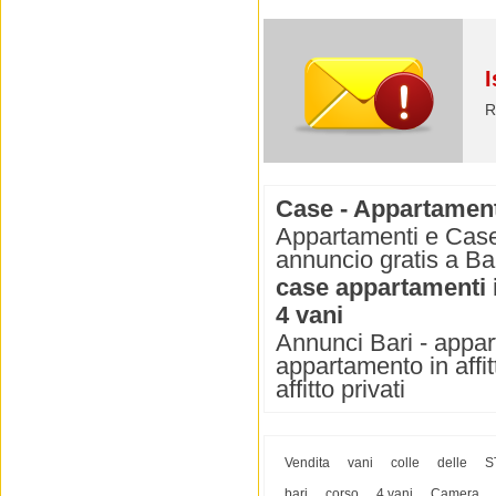
I
R
Case - Appartamenti 
Appartamenti e Case i
annuncio gratis a Bar
case appartamenti i
4 vani
Annunci Bari - appart
appartamento in affit
affitto privati
Vendita
vani
colle
delle
S
bari
corso
4 vani
Camera