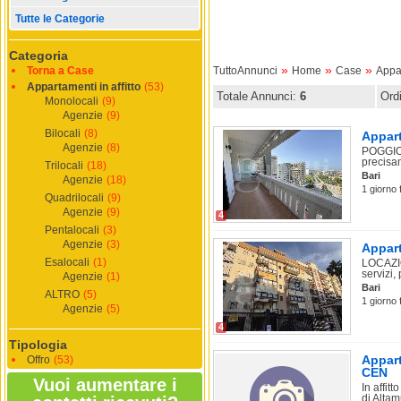
Tutte le Categorie
Categoria
»
»
»
Torna a Case
TuttoAnnunci
Home
Case
Appar
Appartamenti in affitto
(53)
Totale Annunci:
6
Ord
Monolocali
(9)
Agenzie
(9)
Bilocali
(8)
Appart
Agenzie
(8)
POGGIOF
precisam
Trilocali
(18)
Bari
Agenzie
(18)
1 giorno 
Quadrilocali
(9)
Agenzie
(9)
4
Pentalocali
(3)
Agenzie
(3)
Appart
Esalocali
(1)
LOCAZIO
servizi,
Agenzie
(1)
Bari
ALTRO
(5)
1 giorno 
Agenzie
(5)
4
Tipologia
Appart
Offro
(53)
CEN
Vuoi aumentare i
In affit
di Altam