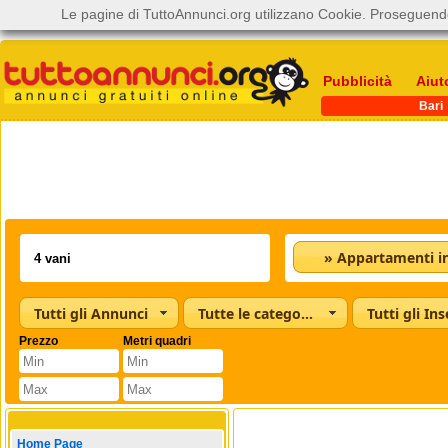
Le pagine di TuttoAnnunci.org utilizzano Cookie. Proseguendo
Pubblicità
Aiut
Bari
Tutti gli Annunci
Tutte le categorie
Tutti gli Ins
Prezzo
Metri quadri
Home Page