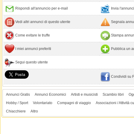
Rispondi all'annuncio per e-mail
Invia l'annun
Vedi altri annunci di questo utente
Segnala annun
Come evitare le truffe
Stampa annun
I miei annunci preferiti
Pubblica un a
Segui questo utente
Condividi su
Annunci Gratis
Annunci Economici
Artisti e musicisti
Scambio libri
Ogg
Hobby / Sport
Volontariato
Compagni di viaggio
Associazioni / Attività cu
Chiacchiere
Altro