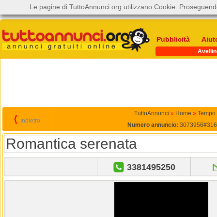
Le pagine di TuttoAnnunci.org utilizzano Cookie. Proseguendo
Pubblicità
Aiut
Avelli
TuttoAnnunci
»
Home
»
Tempo 
⟨
Indietro
Numero annuncio:
3073956#316
Romantica serenata
3381495250