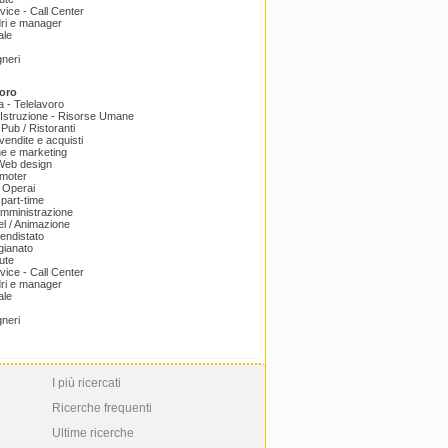
ice - Call Center
dri e manager
ale
gneri
oro
a - Telelavoro
Istruzione - Risorse Umane
 Pub / Ristoranti
endite e acquisti
e e marketing
 Web design
omoter
 Operai
part-time
amministrazione
el / Animazione
endistato
igianato
ute
ice - Call Center
dri e manager
ale
gneri
I più ricercati
Ricerche frequenti
Ultime ricerche