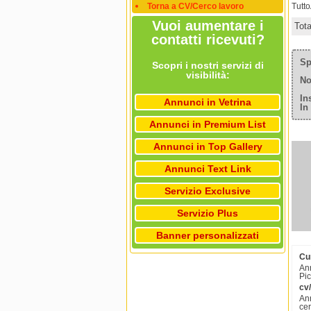
Torna a CV/Cerco lavoro
Tutt
Vuoi aumentare i
Tot
contatti ricevuti?
Sp
Scopri i nostri servizi di
visibilità:
No
In
Annunci in Vetrina
In
Annunci in Premium List
Annunci in Top Gallery
Annunci Text Link
Servizio Exclusive
Servizio Plus
Banner personalizzati
Cu
Ann
Pic
cv
Ann
ce