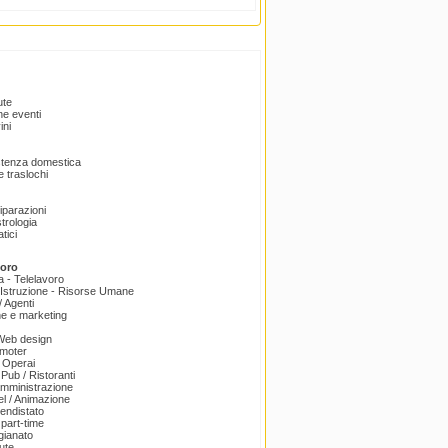
ute
e eventi
ini
istenza domestica
 traslochi
Riparazioni
trologia
tici
voro
a - Telelavoro
Istruzione - Risorse Umane
 Agenti
e e marketing
 Web design
omoter
 Operai
 Pub / Ristoranti
amministrazione
el / Animazione
endistato
part-time
igianato
ute