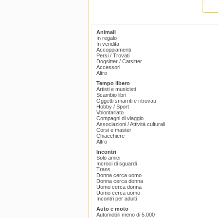
Animali
In regalo
In vendita
Accoppiamenti
Persi / Trovati
Dogsitter / Catsitter
Accessori
Altro
Tempo libero
Artisti e musicisti
Scambio libri
Oggetti smarriti e ritrovati
Hobby / Sport
Volontariato
Compagni di viaggio
Associazioni / Attività culturali
Corsi e master
Chiacchiere
Altro
Incontri
Solo amici
Incroci di sguardi
Trans
Donna cerca uomo
Donna cerca donna
Uomo cerca donna
Uomo cerca uomo
Incontri per adulti
Auto e moto
Automobili meno di 5.000