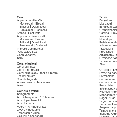
Case
Servizi
Appartamenti in affitto
Babysitter
|
Monolocali
Bilocali
Massaggi
|
Trilocali
Quadrilocali
Estetica e sal
|
Pentalocali
Esalocali
Organizzazion
Stanze / Posti letto
Casting / Prov
Appartamenti in vendita
Informatica
|
Monolocali
Bilocali
Manodopera
|
Trilocali
Quadrilocali
Pulizie e ass
|
Pentalocali
Esalocali
Imbiancature e
Immobili commerciali
Traduzioni
Posti auto / Box
Free lance
Casa vacanze
Artigianato / 
Altro
Oroscopo / As
Servizi informa
Corsi e lezioni
Altro
Corsi di lingua
Corsi d'informatica
Offerte di la
Corsi di musica / Danza / Teatro
Lavori da cas
Lezioni private
Formazione - 
Scambi linguistici
Commerciale /
Formazione professionale
Comunicazion
Altro
Franchising
Informatica /
Compra e vendi
Hostess / Pr
Abbigliamento
Manodopera /
Arte / Antiquariato / Collezioni
Negozi / Bar /
Articoli per bambini
Segreteria e 
Articoli sportivi
Turismo / Hot
Audio / TV / Elettronica
Stage ed appr
DVD e videogame
Temporanei e 
Fotografia e video
Industria / Art
Cellulari e accessori
Medicina / Sal