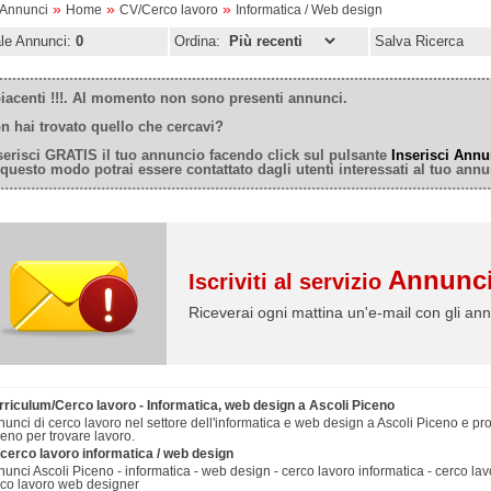
»
»
»
oAnnunci
Home
CV/Cerco lavoro
Informatica / Web design
ale Annunci:
0
Ordina:
Salva Ricerca
iacenti !!!. Al momento non sono presenti annunci.
n hai trovato quello che cercavi?
serisci GRATIS il tuo annuncio facendo click sul pulsante
Inserisci Annu
 questo modo potrai essere contattato dagli utenti interessati al tuo annu
Annunci
Iscriviti al servizio
Riceverai ogni mattina un'e-mail con gli ann
rriculum/Cerco lavoro - Informatica, web design a Ascoli Piceno
unci di cerco lavoro nel settore dell'informatica e web design a Ascoli Piceno e prov
eno per trovare lavoro.
/cerco lavoro informatica / web design
unci Ascoli Piceno - informatica - web design - cerco lavoro informatica - cerco lav
rco lavoro web designer