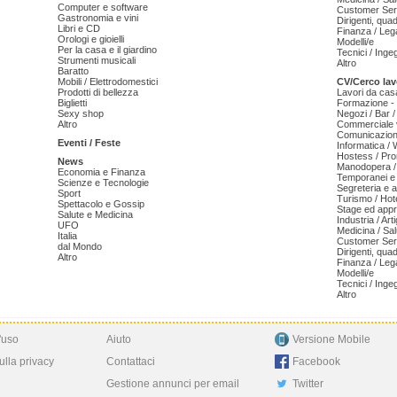
Computer e software
Customer Serv
Gastronomia e vini
Dirigenti, qua
Libri e CD
Finanza / Leg
Orologi e gioielli
Modelli/e
Per la casa e il giardino
Tecnici / Inge
Strumenti musicali
Altro
Baratto
Mobili / Elettrodomestici
CV/Cerco lav
Prodotti di bellezza
Lavori da cas
Biglietti
Formazione - 
Sexy shop
Negozi / Bar /
Altro
Commerciale v
Comunicazion
Eventi / Feste
Informatica /
Hostess / Pr
News
Manodopera /
Economia e Finanza
Temporanei e 
Scienze e Tecnologie
Segreteria e 
Sport
Turismo / Hot
Spettacolo e Gossip
Stage ed appr
Salute e Medicina
Industria / Art
UFO
Medicina / Sal
Italia
Customer Serv
dal Mondo
Dirigenti, qua
Altro
Finanza / Leg
Modelli/e
Tecnici / Inge
Altro
'uso
Aiuto
Versione Mobile
ulla privacy
Contattaci
Facebook
Gestione annunci per email
Twitter