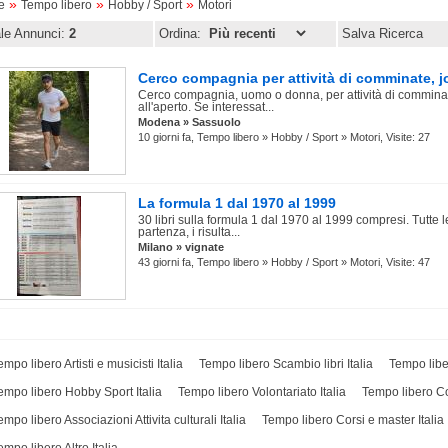
»
»
»
e
Tempo libero
Hobby / Sport
Motori
ale Annunci:
2
Ordina:
Salva Ricerca
Cerco compagnia per attività di comminate, jo
Cerco compagnia, uomo o donna, per attività di comminat
all'aperto. Se interessat...
Modena » Sassuolo
10 giorni fa, Tempo libero » Hobby / Sport » Motori, Visite: 27
La formula 1 dal 1970 al 1999
30 libri sulla formula 1 dal 1970 al 1999 compresi. Tutte le
partenza, i risulta...
Milano » vignate
43 giorni fa, Tempo libero » Hobby / Sport » Motori, Visite: 47
empo libero Artisti e musicisti Italia
Tempo libero Scambio libri Italia
Tempo liber
empo libero Hobby Sport Italia
Tempo libero Volontariato Italia
Tempo libero Co
empo libero Associazioni Attivita culturali Italia
Tempo libero Corsi e master Italia