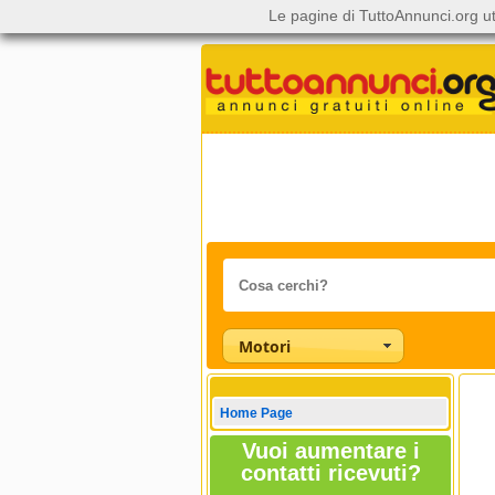
Le pagine di TuttoAnnunci.org ut
Motori
Home Page
Vuoi aumentare i
contatti ricevuti?