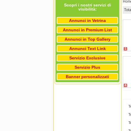
Hom
Scopri i nostri servizi di
visibilità:
Tot
Annunci in Vetrina
Annunci in Premium List
Annunci in Top Gallery
Annunci Text Link
1
Servizio Exclusive
Servizio Plus
Banner personalizzati
4
T
T
T