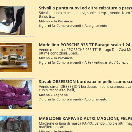
Stivali a punta nuovi ed altre calzature a prez
Stivali a punta in pelle, nuovi, suole integre, vendo. Num.
Italia. In...
Milano » In Provincia
6 giorni fa, Compra e vendi » Abbigliamento
Modellino PORSCHE 935 TT Burago scala 1:24 e
Vendo modellino "PORSCHE 935 TT" Burago Die-Cast Meta
ottime condizioni. Sped...
Milano » In Provincia
6 giorni fa, Compra e vendi » Arte / Antiquariato / Collezioni
Stivali OBSESSION bordeaux in pelle scamosciat
Vendo stivali OBSESSION bordeaux in pelle scamosciata 
cuoio, tacco alto, belli,...
Milano » Legnano
7 giorni fa, Compra e vendi » Abbigliamento
MAGLIONE KAPPA ED ALTRI MAGLIONI, FELPE
Maglione di lana di marca KAPPA, vendo. Inoltre altri magli
magliette e cam...
Milano » In Provincia