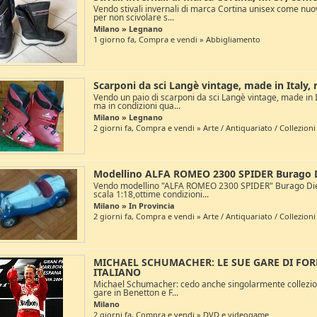
Vendo stivali invernali di marca Cortina unisex come nuovi
per non scivolare s...
Milano » Legnano
1 giorno fa, Compra e vendi » Abbigliamento
Scarponi da sci Langè vintage, made in Italy,
Vendo un paio di scarponi da sci Langè vintage, made in I
ma in condizioni qua...
Milano » Legnano
2 giorni fa, Compra e vendi » Arte / Antiquariato / Collezioni
Modellino ALFA ROMEO 2300 SPIDER Burago Di
Vendo modellino "ALFA ROMEO 2300 SPIDER" Burago Die
scala 1:18,ottime condizioni...
Milano » In Provincia
2 giorni fa, Compra e vendi » Arte / Antiquariato / Collezioni
MICHAEL SCHUMACHER: LE SUE GARE DI FOR
ITALIANO
Michael Schumacher: cedo anche singolarmente collezion
gare in Benetton e F...
Milano
2 giorni fa, Compra e vendi » DVD e videogame