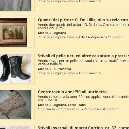
7 ore fa, Compra e vendi » Abbigliamento
Quadri del pittore G. De Lillis, olio su tela con
Vendo due quadri del pittore G. De Lillis. Olio su tela con 
condizioni. Dim...
Milano » Legnano
7 ore fa, Compra e vendi » Arte / Antiquariato / Collezioni
Stivali di pelle neri ed altre calzature a prezzi
Vendo stivali neri in pelle con suola "carro armato" pres
vedere nella fo...
Milano » In Provincia
7 ore fa, Compra e vendi » Abbigliamento
Centrotavola anni '50 all'uncinetto
Vendo centrotavola anni '50, con applicazioni all'uncinet
cm. Euro 10. ...
Milano » Legnano, corso Italia
1 giorno fa, Compra e vendi » Per la casa e il giardino
Stivali invernali di marca Cortina, nr. 37, com