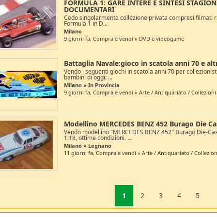
FORMULA 1: GARE INTERE E SINTESI STAGIONI
DOCUMENTARI
Cedo singolarmente collezione privata compresi filmati rar
Formula 1 in D...
Milano
9 giorni fa, Compra e vendi » DVD e videogame
Battaglia Navale:gioco in scatola anni 70 e alt
Vendo i seguenti giochi in scatola anni 70 per collezionis
bambini di oggi: ...
Milano » In Provincia
9 giorni fa, Compra e vendi » Arte / Antiquariato / Collezioni
Modellino MERCEDES BENZ 452 Burago Die Cast
Vendo modellino "MERCEDES BENZ 452" Burago Die-Cast
1:18, ottime condizioni. ...
Milano » Legnano
11 giorni fa, Compra e vendi » Arte / Antiquariato / Collezion
1
2
3
4
5