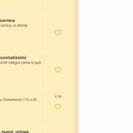
 cornice
cornice, in ottime
 scontatissimi
sochè integra come si può
€ 10
to. Dimensioni 115 x 45
e nuovi, unisex