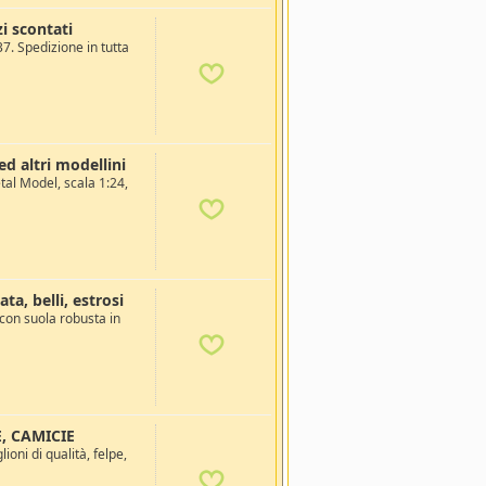
zi scontati
37. Spedizione in tutta
d altri modellini
l Model, scala 1:24,
a, belli, estrosi
con suola robusta in
, CAMICIE
oni di qualità, felpe,