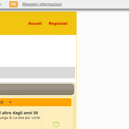
o.
Maggiori informazioni
OK
Accedi
Registrati
altro dagli anni 50
unga di cui due piu' corte