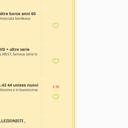
ltre borse anni 60
amosciata bordeaux
VD + altre serie
L WEST, famosa serie tv
m.43 44 unisex nuovi
€ 70
chissimo e in buonissime
LEZIONISTI ,