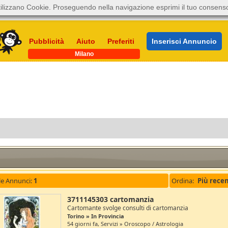
ilizzano Cookie. Proseguendo nella navigazione esprimi il tuo consens
Pubblicità
Aiuto
Preferiti
Inserisci Annuncio
Milano
le Annunci:
1
Ordina:
3711145303 cartomanzia
Cartomante svolge consulti di cartomanzia
Torino » In Provincia
54 giorni fa, Servizi » Oroscopo / Astrologia