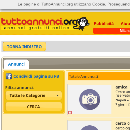
Le pagine di TuttoAnnunci.org utilizzano Cookie. Proseguendo
Pubblicità
Aiut
Milan
Annunci
Condividi pagina su FB
Totale Annunci:
2
amica
Filtra annunci
:
Cerco am
Tutte le Categorie
riservato
Napoli » 
7 giorni f
0
cerco 
cerco co