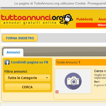
Le pagine di TuttoAnnunci.org utilizzano Cookie. Proseguendo
Pubblicità
Aiut
Milan
Annunci
Condividi pagina su FB
Totale Annunci:
1
Cerco r
Filtra annunci
:
Voglio tr
Tutte le Categorie
separato,
Bari
6 giorni f
0