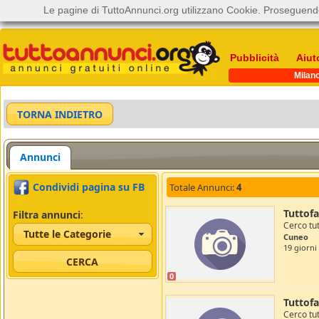
Le pagine di TuttoAnnunci.org utilizzano Cookie. Proseguendo
Pubblicità
Aiut
Milan
Annunci
Condividi pagina su FB
Totale Annunci:
4
Tuttofa
Filtra annunci
:
Cerco tut
Tutte le Categorie
Cuneo
19 giorni 
0
Tuttofa
Cerco tut