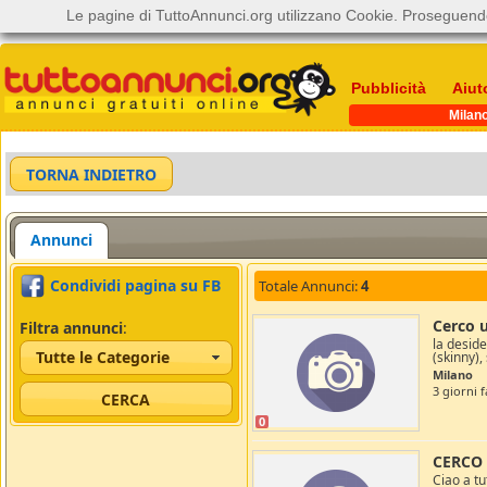
Le pagine di TuttoAnnunci.org utilizzano Cookie. Proseguendo
Pubblicità
Aiut
Milan
Annunci
Condividi pagina su FB
Totale Annunci:
4
Cerco 
Filtra annunci
:
la desid
Tutte le Categorie
(skinny),
Milano
3 giorni f
0
CERCO
Ciao a t