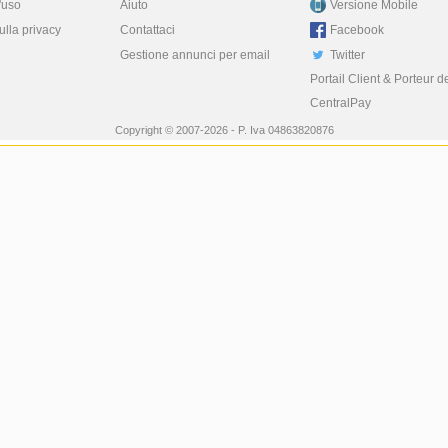
'uso
Aiuto
Versione Mobile
ulla privacy
Contattaci
Facebook
Gestione annunci per email
Twitter
Portail Client & Porteur d
CentralPay
Copyright © 2007-2026 - P. Iva 04863820876