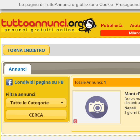
Le pagine di TuttoAnnunci.org utilizzano Cookie. Proseguendo
Pubblicità
Aiut
Milan
Annunci
Condividi pagina su FB
Totale Annunci:
1
Mani d
Filtra annunci
:
Bravo ma
Tutte le Categorie
decontrat
Napoli
8 giorni f
0