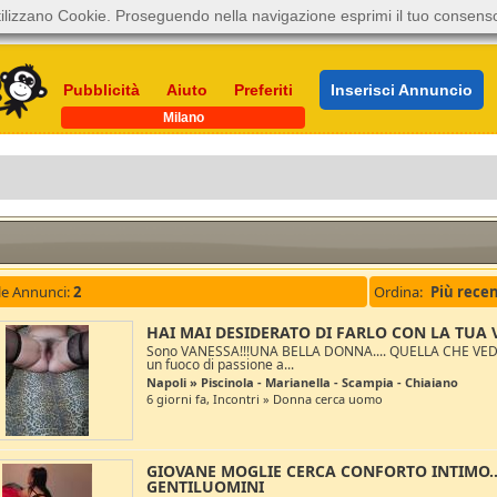
ilizzano Cookie. Proseguendo nella navigazione esprimi il tuo consens
Pubblicità
Aiuto
Preferiti
Inserisci Annuncio
Milano
le Annunci:
2
Ordina:
HAI MAI DESIDERATO DI FARLO CON LA TUA 
Sono VANESSA!!!UNA BELLA DONNA.... QUELLA CHE VEDI I
un fuoco di passione a...
Napoli » Piscinola - Marianella - Scampia - Chiaiano
6 giorni fa, Incontri » Donna cerca uomo
GIOVANE MOGLIE CERCA CONFORTO INTIMO.
GENTILUOMINI