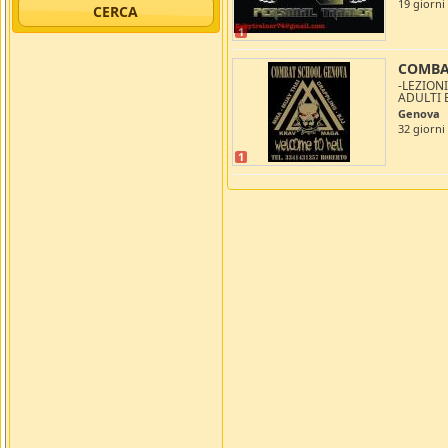
19 giorni
1
COMBA
-LEZION
ADULTI E
Genova
32 giorni
1