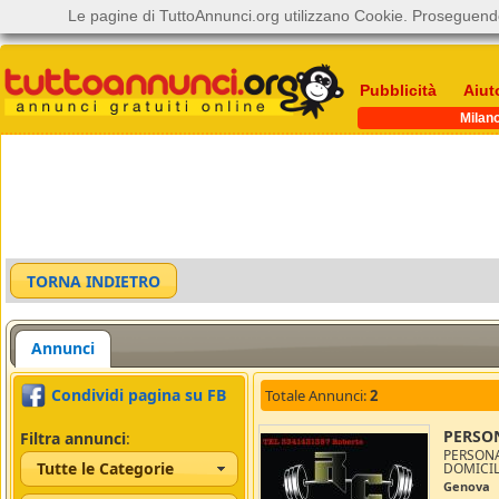
Le pagine di TuttoAnnunci.org utilizzano Cookie. Proseguendo
Pubblicità
Aiut
Milan
Annunci
Condividi pagina su FB
Totale Annunci:
2
PERSO
Filtra annunci
:
PERSONA
Tutte le Categorie
DOMICILI
Genova