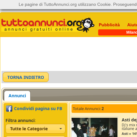
Le pagine di TuttoAnnunci.org utilizzano Cookie. Proseguendo
Pubblicità
Aiut
Milan
Annunci
Condividi pagina su FB
Totale Annunci:
2
Asti de
Filtra annunci
:
Dj's mix
Tutte le Categorie
italiane a
Asti » 14