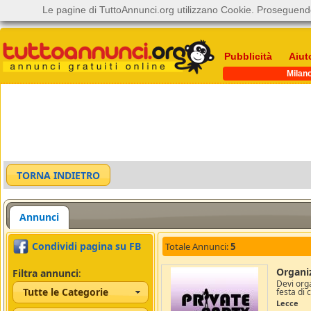
Le pagine di TuttoAnnunci.org utilizzano Cookie. Proseguendo
Pubblicità
Aiut
Milan
Annunci
Condividi pagina su FB
Totale Annunci:
5
Organiz
Filtra annunci
:
Devi orga
Tutte le Categorie
festa di 
Lecce