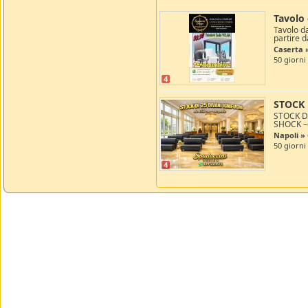
Tavolo 
Tavolo da
partire d
Caserta
50 giorni
4
STOCK 
STOCK DI
SHOCK –d
Napoli 
50 giorni
4