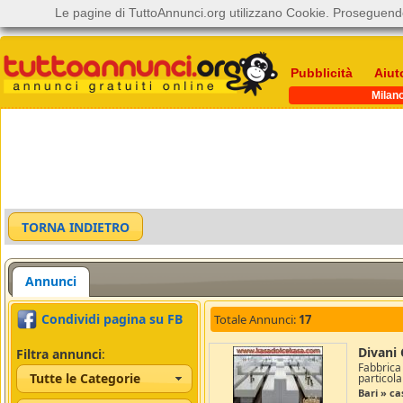
Le pagine di TuttoAnnunci.org utilizzano Cookie. Proseguendo
Pubblicità
Aiut
Milan
Annunci
Condividi pagina su FB
Totale Annunci:
17
Divani 
Filtra annunci
:
Fabbrica
Tutte le Categorie
particola
Bari » c