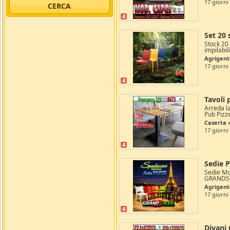
17 giorni
4
Set 20 
Stock 20
impilabili
Agrigen
17 giorni
4
Tavoli 
Arreda la
Pub Pizze
Caserta 
17 giorni
4
Sedie P
Sedie Mo
GRANDSO
Agrigent
17 giorni
4
Divani 