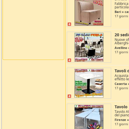
Fabbrica
particola
Bari » c
17 giorni
4
20 sedi
Nuove off
Alberghi-
Avellino
17 giorni
4
Tavoli 
Acquista 
effetto l
Caserta 
17 giorni
4
Tavolo
Tavolo A
del piano
Firenze 
17 giorni