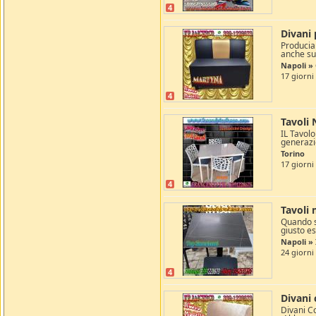
4
Divani 
Producia
anche su 
Napoli »
17 giorni
4
Tavoli 
IL Tavol
generazio
Torino
17 giorni
4
Tavoli
Quando si
giusto es
Napoli » 
24 giorni
4
Divani 
Divani Co