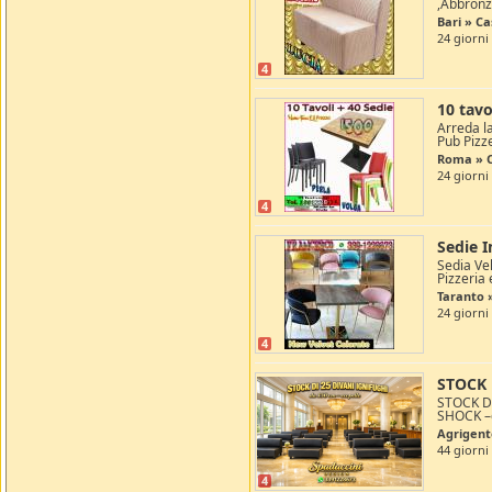
,Abbronza
Bari » C
24 giorni
4
10 tavo
Arreda la
Pub Pizze
Roma » C
24 giorni
4
Sedie I
Sedia Vel
Pizzeria 
Taranto
24 giorni
4
STOCK 
STOCK DI
SHOCK –d
Agrigent
44 giorni
4