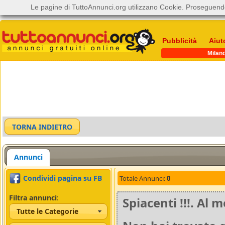
Le pagine di TuttoAnnunci.org utilizzano Cookie. Proseguendo
Pubblicità
Aiut
Milan
Annunci
Condividi pagina su FB
Totale Annunci:
0
Filtra annunci
:
Spiacenti !!!. A
Tutte le Categorie