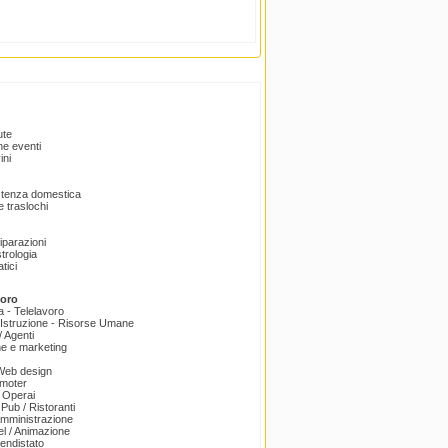
ute
e eventi
ini
istenza domestica
 traslochi
Riparazioni
trologia
tici
voro
a - Telelavoro
Istruzione - Risorse Umane
 Agenti
e e marketing
 Web design
omoter
 Operai
 Pub / Ristoranti
amministrazione
el / Animazione
endistato