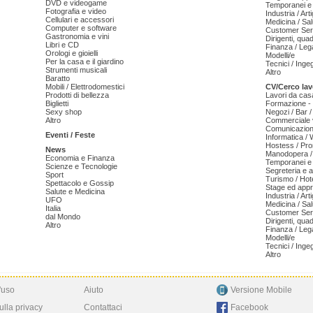
DVD e videogame
Temporanei e 
Fotografia e video
Industria / Art
Cellulari e accessori
Medicina / Sal
Computer e software
Customer Serv
Gastronomia e vini
Dirigenti, qua
Libri e CD
Finanza / Leg
Orologi e gioielli
Modelli/e
Per la casa e il giardino
Tecnici / Inge
Strumenti musicali
Altro
Baratto
Mobili / Elettrodomestici
CV/Cerco lav
Prodotti di bellezza
Lavori da cas
Biglietti
Formazione - 
Sexy shop
Negozi / Bar /
Altro
Commerciale v
Comunicazion
Eventi / Feste
Informatica /
Hostess / Pr
News
Manodopera /
Economia e Finanza
Temporanei e 
Scienze e Tecnologie
Segreteria e 
Sport
Turismo / Hot
Spettacolo e Gossip
Stage ed appr
Salute e Medicina
Industria / Art
UFO
Medicina / Sal
Italia
Customer Serv
dal Mondo
Dirigenti, qua
Altro
Finanza / Leg
Modelli/e
Tecnici / Inge
Altro
'uso
Aiuto
Versione Mobile
ulla privacy
Contattaci
Facebook