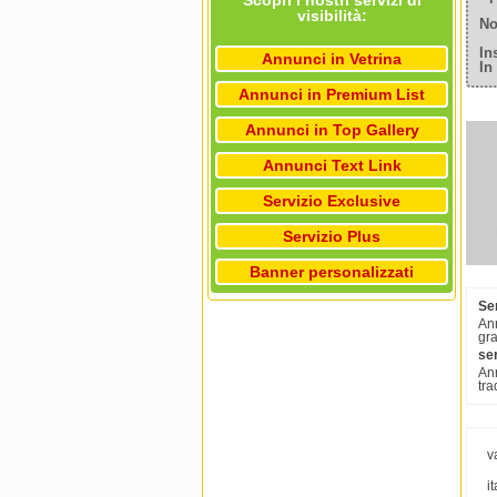
Scopri i nostri servizi di
visibilità:
No
In
Annunci in Vetrina
In
Annunci in Premium List
Annunci in Top Gallery
Annunci Text Link
Servizio Exclusive
Servizio Plus
Banner personalizzati
Ser
Ann
gra
ser
Ann
tra
v
i