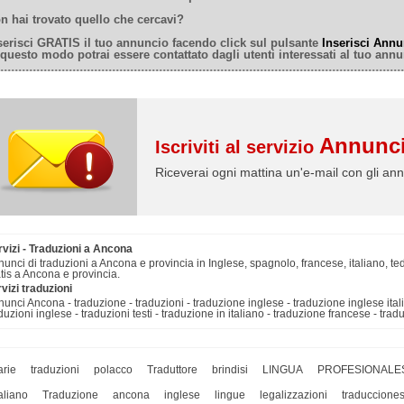
n hai trovato quello che cercavi?
serisci GRATIS il tuo annuncio facendo click sul pulsante
Inserisci Annu
 questo modo potrai essere contattato dagli utenti interessati al tuo annu
Annunci
Iscriviti al servizio
Riceverai ogni mattina un'e-mail con gli ann
vizi - Traduzioni a Ancona
unci di traduzioni a Ancona e provincia in Inglese, spagnolo, francese, italiano, te
tis a Ancona e provincia.
vizi traduzioni
unci Ancona - traduzione - traduzioni - traduzione inglese - traduzione inglese italia
duzioni inglese - traduzioni testi - traduzione in italiano - traduzione francese - trad
arie
traduzioni
polacco
Traduttore
brindisi
LINGUA
PROFESIONALE
taliano
Traduzione
ancona
inglese
lingue
legalizzazioni
traduccione