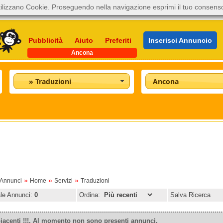
ilizzano Cookie. Proseguendo nella navigazione esprimi il tuo consens
Pubblicità
Aiuto
Preferiti
Inserisci Annuncio
Ancona
» Traduzioni
Ancona
»
»
»
oAnnunci
Home
Servizi
Traduzioni
ale Annunci:
0
Ordina:
Salva Ricerca
iacenti !!!. Al momento non sono presenti annunci.