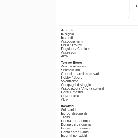
f
Animali
In regalo
In vendita
Accoppiamenti
Persi / Trovati
Dogsitter / Catsitter
Accessori
Altro
Tempo libero
Artisti e musicisti
Scambio libri
Oggetti smarriti e ritrovati
Hobby / Sport
Volontariato
Compagni di viaggio
Associazioni / Attività culturali
Corsi e master
Chiacchiere
Altro
Incontri
Solo amici
Incroci di sguardi
Trans
Donna cerca uomo
Donna cerca donna
Uomo cerca donna
Uomo cerca uomo
Incontri per adulti