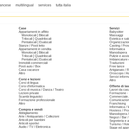
rancese
multilingual
services
tutta italia
Case
Servizi
Appartamenti in affitto
Babysitter
|
Monolocali
Bilocali
Massaggi
|
Trilocali
Quadrilocali
Estetica e sal
|
Pentalocali
Esalocali
Organizzazion
Stanze / Posti letto
Casting / Prov
Appartamenti in vendita
Informatica
|
Monolocali
Bilocali
Manodopera
|
Trilocali
Quadrilocali
Pulizie e ass
|
Pentalocali
Esalocali
Imbiancature e
Immobili commerciali
Traduzioni
Posti auto / Box
Free lance
Casa vacanze
Artigianato / 
Altro
Oroscopo / As
Servizi informa
Corsi e lezioni
Altro
Corsi di lingua
Corsi d'informatica
Offerte di la
Corsi di musica / Danza / Teatro
Lavori da cas
Lezioni private
Formazione - 
Scambi linguistici
Commerciale /
Formazione professionale
Comunicazion
Altro
Franchising
Informatica /
Compra e vendi
Hostess / Pr
Abbigliamento
Manodopera /
Arte / Antiquariato / Collezioni
Negozi / Bar /
Articoli per bambini
Segreteria e 
Articoli sportivi
Turismo / Hot
Audio / TV / Elettronica
Stage ed appr