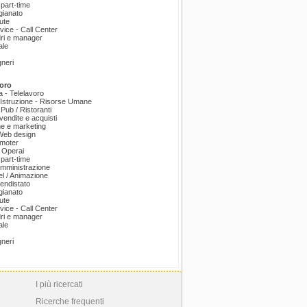
part-time
igianato
ute
ice - Call Center
dri e manager
ale
gneri
oro
a - Telelavoro
Istruzione - Risorse Umane
 Pub / Ristoranti
endite e acquisti
e e marketing
 Web design
omoter
 Operai
part-time
amministrazione
el / Animazione
endistato
igianato
ute
ice - Call Center
dri e manager
ale
gneri
I più ricercati
Ricerche frequenti