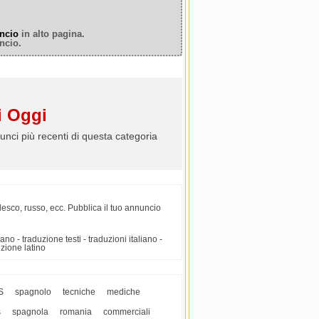
ncio
in alto pagina.
ncio.
 Oggi
unci più recenti di questa categoria
desco, russo, ecc. Pubblica il tuo annuncio
no - traduzione testi - traduzioni italiano -
uzione latino
S
spagnolo
tecniche
mediche
s
spagnola
romania
commerciali