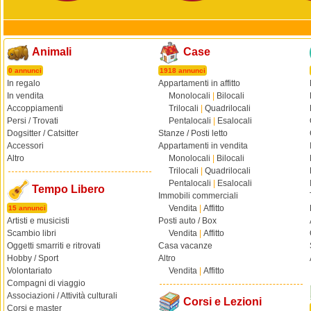
Animali
Case
0 annunci
1918 annunci
In regalo
Appartamenti in affitto
In vendita
Monolocali
|
Bilocali
Accoppiamenti
Trilocali
|
Quadrilocali
Persi / Trovati
Pentalocali
|
Esalocali
Dogsitter / Catsitter
Stanze / Posti letto
Accessori
Appartamenti in vendita
Altro
Monolocali
|
Bilocali
Trilocali
|
Quadrilocali
Pentalocali
|
Esalocali
Tempo Libero
Immobili commerciali
Vendita
|
Affitto
15 annunci
Artisti e musicisti
Posti auto / Box
Scambio libri
Vendita
|
Affitto
Oggetti smarriti e ritrovati
Casa vacanze
Hobby / Sport
Altro
Volontariato
Vendita
|
Affitto
Compagni di viaggio
Associazioni / Attività culturali
Corsi e Lezioni
Corsi e master