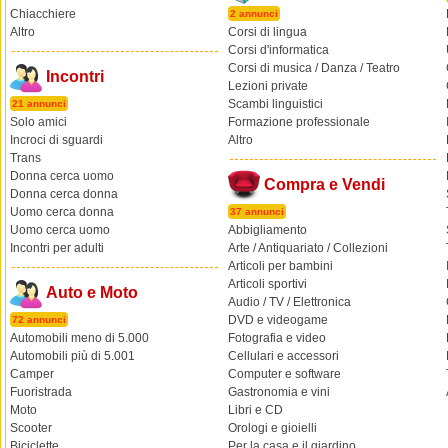
Chiacchiere
2 annunci
Altro
Corsi di lingua
Corsi d'informatica
Corsi di musica / Danza / Teatro
Incontri
Lezioni private
Scambi linguistici
21 annunci
Solo amici
Formazione professionale
Incroci di sguardi
Altro
Trans
Donna cerca uomo
Compra e Vendi
Donna cerca donna
Uomo cerca donna
37 annunci
Uomo cerca uomo
Abbigliamento
Incontri per adulti
Arte / Antiquariato / Collezioni
Articoli per bambini
Articoli sportivi
Auto e Moto
Audio / TV / Elettronica
DVD e videogame
72 annunci
Automobili meno di 5.000
Fotografia e video
Automobili più di 5.001
Cellulari e accessori
Camper
Computer e software
Fuoristrada
Gastronomia e vini
Moto
Libri e CD
Scooter
Orologi e gioielli
Biciclette
Per la casa e il giardino