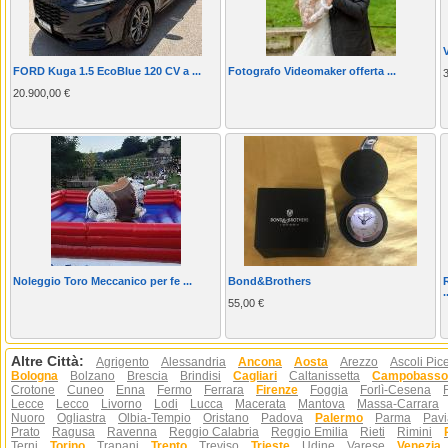
V
FORD Kuga 1.5 EcoBlue 120 CV a ...
Fotografo Videomaker offerta ...
20.900,00 €
Noleggio Toro Meccanico per fe ...
Bond&Brothers
.
55,00 €
Altre Città:
Agrigento
Alessandria
Ancona
Aosta
Arezzo
Ascoli Pic
Bologna
Bolzano
Brescia
Brindisi
Cagliari
Caltanissetta
Campobasso
Crotone
Cuneo
Enna
Fermo
Ferrara
Firenze
Foggia
Forlì-Cesena
Lecce
Lecco
Livorno
Lodi
Lucca
Macerata
Mantova
Massa-Carrara
Nuoro
Ogliastra
Olbia-Tempio
Oristano
Padova
Palermo
Parma
Pavi
Prato
Ragusa
Ravenna
Reggio Calabria
Reggio Emilia
Rieti
Rimini
Terni
Torino
Trapani
Trento
Treviso
Trieste
Udine
Varese
Venezia