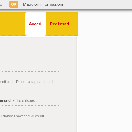
o.
Maggiori informazioni
OK
Accedi
Registrati
 efficace. Pubblica rapidamente i
annunci
: visite e risposte.
stando i pacchetti di crediti.