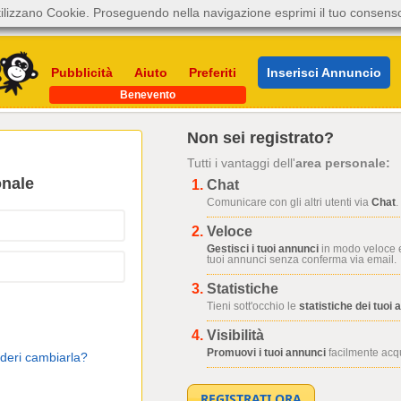
ilizzano Cookie. Proseguendo nella navigazione esprimi il tuo consens
Pubblicità
Aiuto
Preferiti
Inserisci Annuncio
Benevento
Non sei registrato?
Tutti i vantaggi dell'
area personale:
onale
Chat
Comunicare con gli altri utenti via
Chat
.
Veloce
Gestisci i tuoi annunci
in modo veloce e
tuoi annunci senza conferma via email.
Statistiche
Tieni sott'occhio le
statistiche dei tuoi 
Visibilità
Promuovi i tuoi annunci
facilmente acqui
ideri cambiarla?